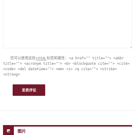
您可以使用这些
HTML
标签和属性：
<a href="" title=""> <abbr
title=""> <acronym title=""> <b> <blockquote cite=""> <cite>
<code> <del datetime=""> <em> <i> <q cite=""> <strike>
<strong>
图片