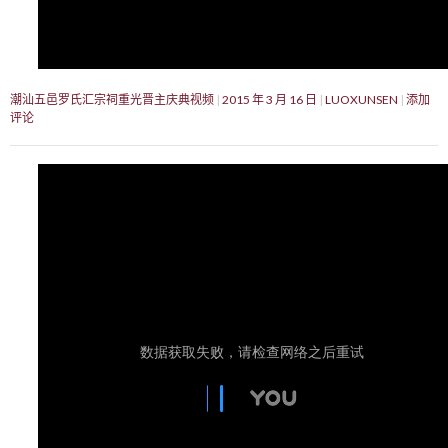
潮汕五邑罗氏汇宗祠重光晋主庆典视频
2015 年 3 月 16 日
LUOXUNSEN
添加
评论