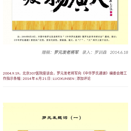
赠稿：
罗元发老将军
录入：罗训森 2014.6.18
2004.9.19，北京307医院座谈会，罗元发老将军向《中华罗氏通谱》编委会赠工
作指示条幅
2014 年 6 月 21 日
LUOXUNSEN
添加评论