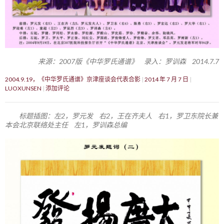
来源：2007版《中华罗氏通谱》 录入：罗训森 2014.7.7
2004.9.19，《中华罗氏通谱》京津座谈会代表合影
2014 年 7 月 7 日
LUOXUNSEN
添加评论
标题插图：左2，罗元发 右2，王在齐夫人 右1，罗卫东院长兼
本会北京联络处主任 左1，罗训森总编