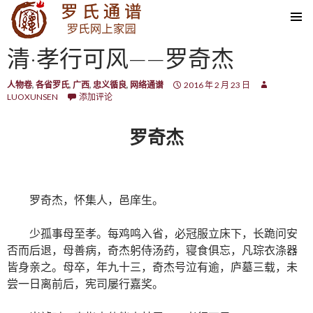
SKIP TO CONTENT
清·孝行可风——罗奇杰
人物卷
,
各省罗氏
,
广西
,
忠义循良
,
网络通谱
2016 年 2 月 23 日
LUOXUNSEN
添加评论
罗奇杰
罗奇杰，怀集人，邑庠生。
少孤事母至孝。每鸡鸣入省，必冠服立床下，长跪问安
否而后退，母善病，奇杰躬侍汤药，寝食俱忘，凡琮衣涤器
皆身亲之。母卒，年九十三，奇杰号泣有逾，庐墓三载，未
尝一日离前后，宪司屡行嘉奖。