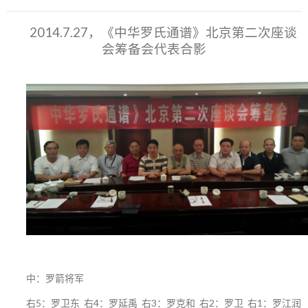
2014.7.27，《中华罗氏通谱》北京第二次座谈
会筹备会代表合影
中：罗箭将军
右5：罗卫东 右4：罗延禹 右3：罗克和 右2：罗卫 右1：罗江润