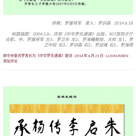
供稿：罗援将军 录入：罗训森 2014.6.18
标题插图：2004.5.8，庆祝《中华罗氏通谱》出版，307医院歺厅
合影。中，罗援将军 左3，罗卫东 左2，罗海曦教授、大校 左1，罗
卫中校 右3，罗训森 右2，罗迎难 右1，罗海燕
原中央委员罗青长为《中华罗氏通谱》题词
2014 年 6 月 21 日
LUOXUNSEN
添加评论