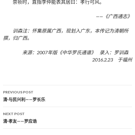
崇祯时，直指李仲能表其居曰：孝行可风。
——《广西通志》
训森注：怀集原属广西，现划入广东，本传记为清朝所
撰，归广西。
来源：2007年版《中华罗氏通谱》 录入：罗训森
2016.2.23 于福州
PREVIOUS POST
Post navigation
清·与民兴利——罗长乐
NEXT POST
清·孝友——罗应诰