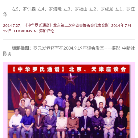
左5：罗训森 左4：罗海曦 左3：罗福山 左2：罗成龙 左1：罗江
华
2014.7.27，《中华罗氏通谱》北京第二次座谈会筹备会代表合影
2014 年 7 月
29 日
LUOXUNSEN
添加评论
标题插图：
罗元发老将军在2004.9.19座谈会发言——摄影 中新社
陈勇