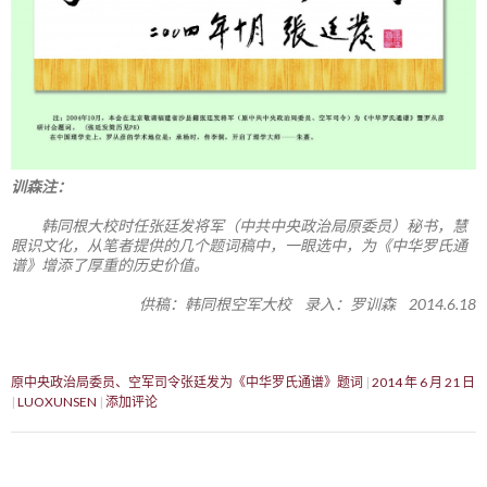
训森注：
韩同根大校时任张廷发将军（中共中央政治局原委员）秘书，慧
眼识文化，从笔者提供的几个题词稿中，一眼选中，为《中华罗氏通
谱》增添了厚重的历史价值。
供稿：韩同根空军大校 录入：罗训森 2014.6.18
原中央政治局委员、空军司令张廷发为《中华罗氏通谱》题词
2014 年 6 月 21 日
LUOXUNSEN
添加评论