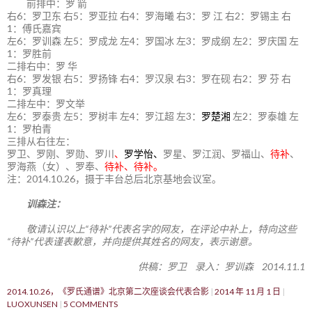
前排中：罗 箭
右6：罗卫东 右5：罗亚拉 右4：罗海曦 右3：罗 江 右2：罗锡主 右
1：傅氏嘉宾
左6：罗训森 左5：罗成龙 左4：罗国冰 左3：罗成纲 左2：罗庆国 左
1：罗胜前
二排右中：罗 华
右6：罗发银 右5：罗扬锋 右4：罗汉泉 右3：罗在砚 右2：罗 芬 右
1：罗真理
二排左中：罗文举
左6：罗泰贵 左5：罗树丰 左4：罗江超 左3：
罗楚湘
左2：罗泰雄 左
1：罗柏青
三排从右往左：
罗卫、罗刚、罗勋、罗川
、
罗学怡、
罗星、罗江润、罗福山、
待补
、
罗海燕（女）、罗奉、
待补、待补。
注：2014.10.26，摄于丰台总后北京基地会议室。
训森注：
敬请认识以上“待补”代表名字的网友，在评论中补上，特向这些
“待补”代表谨表歉意，并向提供其姓名的网友，表示谢意。
供稿：罗卫 录入：罗训森 2014.11.1
2014.10.26，《罗氏通谱》北京第二次座谈会代表合影
2014 年 11 月 1 日
LUOXUNSEN
5 COMMENTS