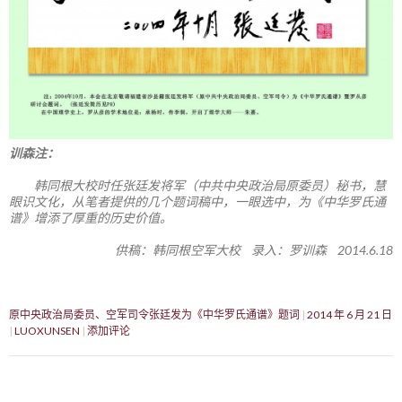
训森注：
韩同根大校时任张廷发将军（中共中央政治局原委员）秘书，慧
眼识文化，从笔者提供的几个题词稿中，一眼选中，为《中华罗氏通
谱》增添了厚重的历史价值。
供稿：韩同根空军大校 录入：罗训森 2014.6.18
原中央政治局委员、空军司令张廷发为《中华罗氏通谱》题词
2014 年 6 月 21 日
LUOXUNSEN
添加评论