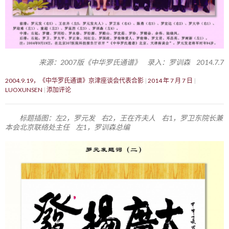
来源：2007版《中华罗氏通谱》 录入：罗训森 2014.7.7
2004.9.19，《中华罗氏通谱》京津座谈会代表合影
2014 年 7 月 7 日
LUOXUNSEN
添加评论
标题插图：左2，罗元发 右2，王在齐夫人 右1，罗卫东院长兼
本会北京联络处主任 左1，罗训森总编