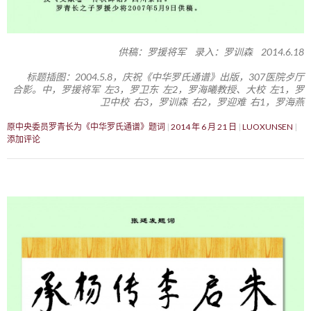
供稿：罗援将军 录入：罗训森 2014.6.18
标题插图：2004.5.8，庆祝《中华罗氏通谱》出版，307医院歺厅
合影。中，罗援将军 左3，罗卫东 左2，罗海曦教授、大校 左1，罗
卫中校 右3，罗训森 右2，罗迎难 右1，罗海燕
原中央委员罗青长为《中华罗氏通谱》题词
2014 年 6 月 21 日
LUOXUNSEN
添加评论