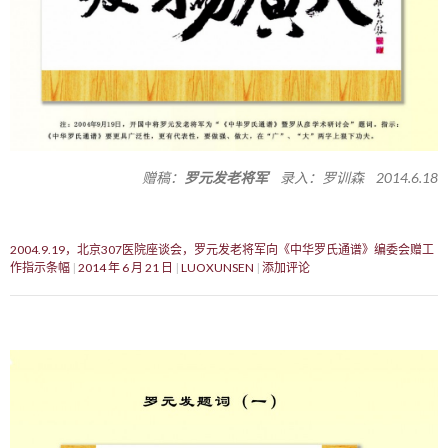
赠稿：
罗元发老将军
录入：罗训森 2014.6.18
2004.9.19，北京307医院座谈会，罗元发老将军向《中华罗氏通谱》编委会赠工
作指示条幅
2014 年 6 月 21 日
LUOXUNSEN
添加评论