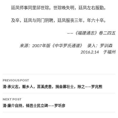
廷凤师事同里邱世琮。世琮晚失明，廷凤左右服勤。
及卒，廷凤与同门阴聘，廷凤服丧三年，年六十卒。
——《福建通志》卷二四五
来源：2007年版《中华罗氏通谱》 录入：罗训森
2016.2.14 于福州
PREVIOUS POST
Post navigation
清·承父志，赈乡人，莒溪虎患，捐金募壮士，除之——罗兆熊
NEXT POST
清·廉介自持，倾邑士民立碑——罗圻彦