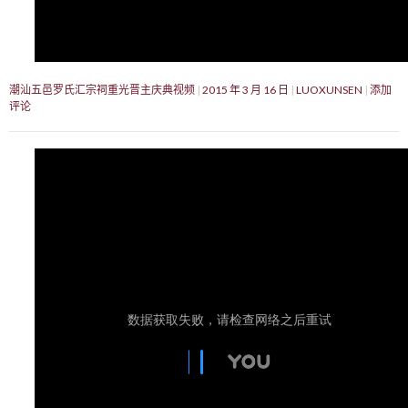
潮汕五邑罗氏汇宗祠重光晋主庆典视频
2015 年 3 月 16 日
LUOXUNSEN
添加
评论