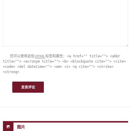
您可以使用这些
HTML
标签和属性：
<a href="" title=""> <abbr
title=""> <acronym title=""> <b> <blockquote cite=""> <cite>
<code> <del datetime=""> <em> <i> <q cite=""> <strike>
<strong>
图片