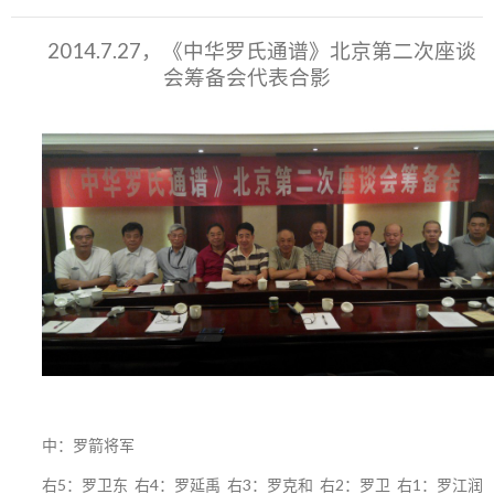
2014.7.27，《中华罗氏通谱》北京第二次座谈
会筹备会代表合影
中：罗箭将军
右5：罗卫东 右4：罗延禹 右3：罗克和 右2：罗卫 右1：罗江润