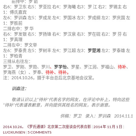
前排中：罗 箭
右6：罗卫东 右5：罗亚拉 右4：罗海曦 右3：罗 江 右2：罗锡主 右
1：傅氏嘉宾
左6：罗训森 左5：罗成龙 左4：罗国冰 左3：罗成纲 左2：罗庆国 左
1：罗胜前
二排右中：罗 华
右6：罗发银 右5：罗扬锋 右4：罗汉泉 右3：罗在砚 右2：罗 芬 右
1：罗真理
二排左中：罗文举
左6：罗泰贵 左5：罗树丰 左4：罗江超 左3：
罗楚湘
左2：罗泰雄 左
1：罗柏青
三排从右往左：
罗卫、罗刚、罗勋、罗川
、
罗学怡、
罗星、罗江润、罗福山、
待补
、
罗海燕（女）、罗奉、
待补、待补。
注：2014.10.26，摄于丰台总后北京基地会议室。
训森注：
敬请认识以上“待补”代表名字的网友，在评论中补上，特向这些
“待补”代表谨表歉意，并向提供其姓名的网友，表示谢意。
供稿：罗卫 录入：罗训森 2014.11.1
2014.10.26，《罗氏通谱》北京第二次座谈会代表合影
2014 年 11 月 1 日
LUOXUNSEN
5 COMMENTS