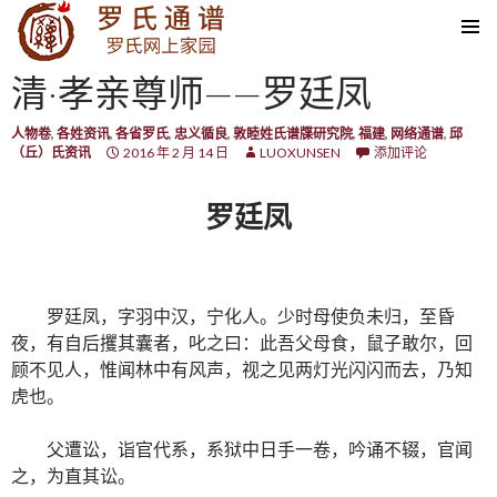
SKIP TO CONTENT
清·孝亲尊师——罗廷凤
人物卷
,
各姓资讯
,
各省罗氏
,
忠义循良
,
敦睦姓氏谱牒研究院
,
福建
,
网络通谱
,
邱
（丘）氏资讯
2016 年 2 月 14 日
LUOXUNSEN
添加评论
罗廷凤
罗廷凤，字羽中汉，宁化人。少时母使负未归，至昏
夜，有自后攫其囊者，叱之曰：此吾父母食，鼠子敢尔，回
顾不见人，惟闻林中有风声，视之见两灯光闪闪而去，乃知
虎也。
父遭讼，诣官代系，系狱中日手一卷，吟诵不辍，官闻
之，为直其讼。