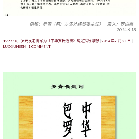
供稿：罗青（原广东省外经贸委主任） 录入：罗训森
2014.6.18
1999.10，罗元发老将军为《中华罗氏通谱》确定指导思想
2014 年 6 月 21 日
LUOXUNSEN
1 COMMENT