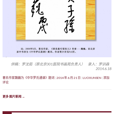
供稿：罗沈茹（原北京301医院书画苑负责人） 录入：罗训森
2014.6.18
著名作家魏巍为《中华罗氏通谱》题词
2014 年 6 月 21 日
LUOXUNSEN
添加
评论
更多 图片新闻
→