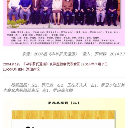
来源：2007版《中华罗氏通谱》 录入：罗训森 2014.7.7
2004.9.19，《中华罗氏通谱》京津座谈会代表合影
2014 年 7 月 7 日
LUOXUNSEN
添加评论
标题插图：左2，罗元发 右2，王在齐夫人 右1，罗卫东院长兼
本会北京联络处主任 左1，罗训森总编