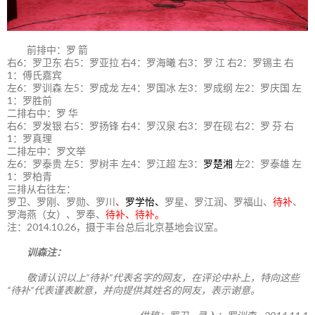
前排中：罗 箭
右6：罗卫东 右5：罗亚拉 右4：罗海曦 右3：罗 江 右2：罗锡主 右
1：傅氏嘉宾
左6：罗训森 左5：罗成龙 左4：罗国冰 左3：罗成纲 左2：罗庆国 左
1：罗胜前
二排右中：罗 华
右6：罗发银 右5：罗扬锋 右4：罗汉泉 右3：罗在砚 右2：罗 芬 右
1：罗真理
二排左中：罗文举
左6：罗泰贵 左5：罗树丰 左4：罗江超 左3：
罗楚湘
左2：罗泰雄 左
1：罗柏青
三排从右往左：
罗卫、罗刚、罗勋、罗川
、
罗学怡、
罗星、罗江润、罗福山、
待补
、
罗海燕（女）、罗奉、
待补、待补。
注：2014.10.26，摄于丰台总后北京基地会议室。
训森注：
敬请认识以上“待补”代表名字的网友，在评论中补上，特向这些
“待补”代表谨表歉意，并向提供其姓名的网友，表示谢意。