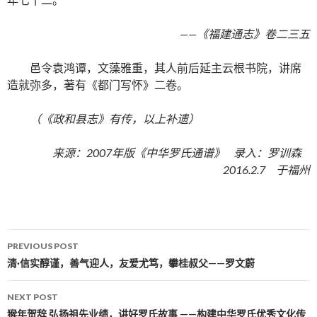
——《福建通志》卷二三五
邑令袁鸿谭，文藻雅重，其人前后延主云根书院，讲席
造就弥多，著有《都门写怀》二卷。
（《政和县志》有传，以上补遗）
来源：2007年版《中华罗氏通谱》 录入：罗训森
2016.2.7 于福州
PREVIOUS POST
Post navigation
清·信实醇谨，善气迎人，友爱尤笃，攀桂叔父——罗文蔚
NEXT POST
猴年贺辞 弘扬祖先业绩，讲好罗氏故事 ——构建中华罗氏优秀文化传