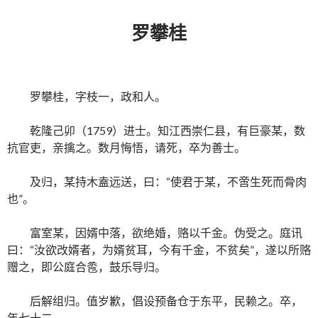
罗攀桂
罗攀桂，字枝一，政和人。
乾隆己卯（1759）进士。知江西崇仁县，有巨豪某，数
抗官吏，亲擒之。数月悔悟，请死，卒为善士。
及归，某持木盍远送，曰：“使君于某，不啻生死而骨肉
也”。
富室某，因婿中落，欲绝婚，赂以千金。伪受之。庭讯
曰：“汝欲改婿者，为婿贫耳，今有千金，不贫矣”，遂以所赂
赠之，即公庭合卺，鼓乐导归。
后解组归。值岁歉，倡设预备仓于东平，民赖之。卒，
年七十二。