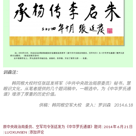
训森注：
韩同根大校时任张廷发将军（中共中央政治局原委员）秘书，慧
眼识文化，从笔者提供的几个题词稿中，一眼选中，为《中华罗氏通
谱》增添了厚重的历史价值。
供稿：韩同根空军大校 录入：罗训森 2014.6.18
原中央政治局委员、空军司令张廷发为《中华罗氏通谱》题词
2014 年 6 月 21 日
LUOXUNSEN
添加评论