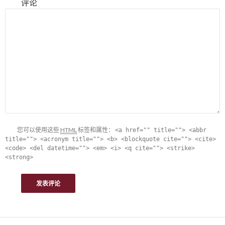
评论
您可以使用这些
HTML
标签和属性：
<a href="" title=""> <abbr
title=""> <acronym title=""> <b> <blockquote cite=""> <cite>
<code> <del datetime=""> <em> <i> <q cite=""> <strike>
<strong>