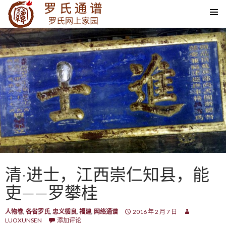
SKIP TO CONTENT
清·进士，江西崇仁知县，能
吏——罗攀桂
人物卷
,
各省罗氏
,
忠义循良
,
福建
,
网络通谱
2016 年 2 月 7 日
LUOXUNSEN
添加评论