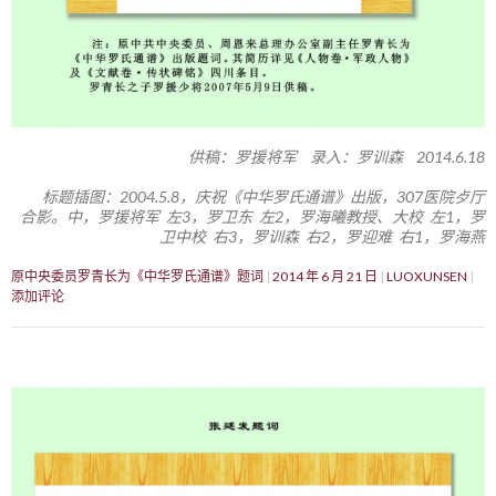
供稿：罗援将军 录入：罗训森 2014.6.18
标题插图：2004.5.8，庆祝《中华罗氏通谱》出版，307医院歺厅
合影。中，罗援将军 左3，罗卫东 左2，罗海曦教授、大校 左1，罗
卫中校 右3，罗训森 右2，罗迎难 右1，罗海燕
原中央委员罗青长为《中华罗氏通谱》题词
2014 年 6 月 21 日
LUOXUNSEN
添加评论