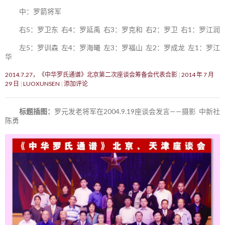
中：罗箭将军
右5：罗卫东 右4：罗延禹 右3：罗克和 右2：罗卫 右1：罗江润
左5：罗训森 左4：罗海曦 左3：罗福山 左2：罗成龙 左1：罗江
华
2014.7.27，《中华罗氏通谱》北京第二次座谈会筹备会代表合影
2014 年 7 月
29 日
LUOXUNSEN
添加评论
标题插图：
罗元发老将军在2004.9.19座谈会发言——摄影 中新社
陈勇