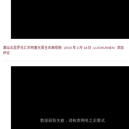
潮汕五邑罗氏汇宗祠重光晋主庆典视频
2015 年 3 月 16 日
LUOXUNSEN
添加
评论