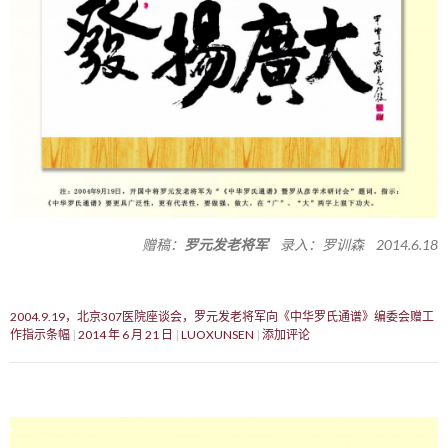
赠稿：
罗元发老将军
录入：罗训森 2014.6.18
2004.9.19，北京307医院座谈会，罗元发老将军向《中华罗氏通谱》编委会赠工
作指示条幅
2014 年 6 月 21 日
LUOXUNSEN
添加评论