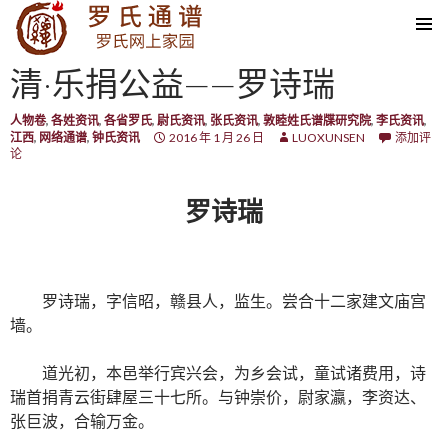
SKIP TO CONTENT
清·乐捐公益——罗诗瑞
人物卷
,
各姓资讯
,
各省罗氏
,
尉氏资讯
,
张氏资讯
,
敦睦姓氏谱牒研究院
,
李氏资讯
,
江西
,
网络通谱
,
钟氏资讯
2016 年 1 月 26 日
LUOXUNSEN
添加评
论
罗诗瑞
罗诗瑞，字信昭，赣县人，监生。尝合十二家建文庙宫
墙。
道光初，本邑举行宾兴会，为乡会试，童试诸费用，诗
瑞首捐青云街肆屋三十七所。与钟崇价，尉家瀛，李资达、
张巨波，合输万金。