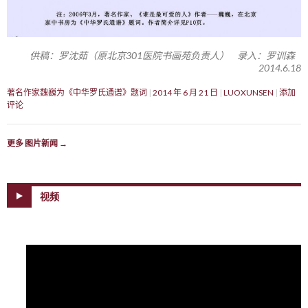
供稿：罗沈茹（原北京301医院书画苑负责人） 录入：罗训森
2014.6.18
著名作家魏巍为《中华罗氏通谱》题词
2014 年 6 月 21 日
LUOXUNSEN
添加
评论
更多 图片新闻
→
视频