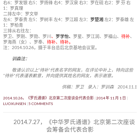
右6：罗发银 右5：罗扬锋 右4：罗汉泉 右3：罗在砚 右2：罗 芬 右
1：罗真理
二排左中：罗文举
左6：罗泰贵 左5：罗树丰 左4：罗江超 左3：
罗楚湘
左2：罗泰雄 左
1：罗柏青
三排从右往左：
罗卫、罗刚、罗勋、罗川
、
罗学怡、
罗星、罗江润、罗福山、
待补
、
罗海燕（女）、罗奉、
待补、待补。
注：2014.10.26，摄于丰台总后北京基地会议室。
训森注：
敬请认识以上“待补”代表名字的网友，在评论中补上，特向这些
“待补”代表谨表歉意，并向提供其姓名的网友，表示谢意。
供稿：罗卫 录入：罗训森 2014.11.1
2014.10.26，《罗氏通谱》北京第二次座谈会代表合影
2014 年 11 月 1 日
LUOXUNSEN
5 COMMENTS
2014.7.27，《中华罗氏通谱》北京第二次座谈
会筹备会代表合影