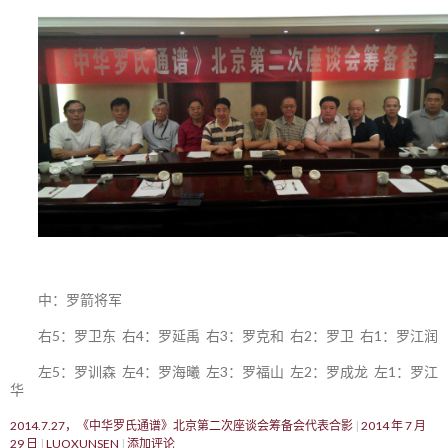
中：罗箭将军
右5：罗卫东 右4：罗延禹 右3：罗克和 右2：罗卫 右1：罗江润
左5：罗训森 左4：罗海曦 左3：罗福山 左2：罗成龙 左1：罗江
华
2014.7.27，《中华罗氏通谱》北京第二次座谈会筹备会代表合影
2014 年 7 月
29 日
LUOXUNSEN
添加评论