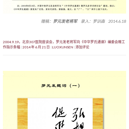
赠稿：
罗元发老将军
录入：罗训森 2014.6.18
2004.9.19，北京307医院座谈会，罗元发老将军向《中华罗氏通谱》编委会赠工
作指示条幅
2014 年 6 月 21 日
LUOXUNSEN
添加评论