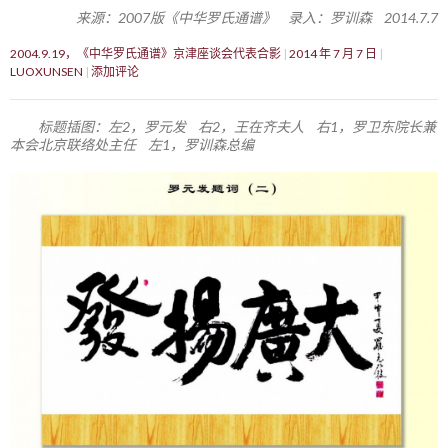
来源：2007版《中华罗氏通谱》 录入：罗训森 2014.7.7
2004.9.19，《中华罗氏通谱》京津座谈会代表合影
2014 年 7 月 7 日
LUOXUNSEN
添加评论
标题插图：左2，罗元发 右2，王在齐夫人 右1，罗卫东院长兼
本会北京联络处主任 左1，罗训森总编