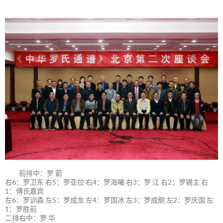
前排中：罗 箭
右6：罗卫东 右5：罗亚拉 右4：罗海曦 右3：罗 江 右2：罗锡主 右
1：傅氏嘉宾
左6：罗训森 左5：罗成龙 左4：罗国冰 左3：罗成纲 左2：罗庆国 左
1：罗胜前
二排右中：罗 华