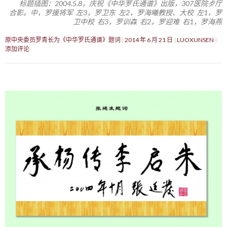
标题插图：2004.5.8，庆祝《中华罗氏通谱》出版，307医院歺厅
合影。中，罗援将军 左3，罗卫东 左2，罗海曦教授、大校 左1，罗
卫中校 右3，罗训森 右2，罗迎难 右1，罗海燕
原中央委员罗青长为《中华罗氏通谱》题词
2014 年 6 月 21 日
LUOXUNSEN
添加评论