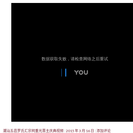
潮汕五邑罗氏汇宗祠重光晋主庆典视频
2015 年 3 月 16 日
添加评论