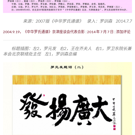
来源：2007版《中华罗氏通谱》 录入：罗训森 2014.7.7
2004.9.19，《中华罗氏通谱》京津座谈会代表合影
2014 年 7 月 7 日
添加评论
标题插图：左2，罗元发 右2，王在齐夫人 右1，罗卫东院长兼
本会北京联络处主任 左1，罗训森总编