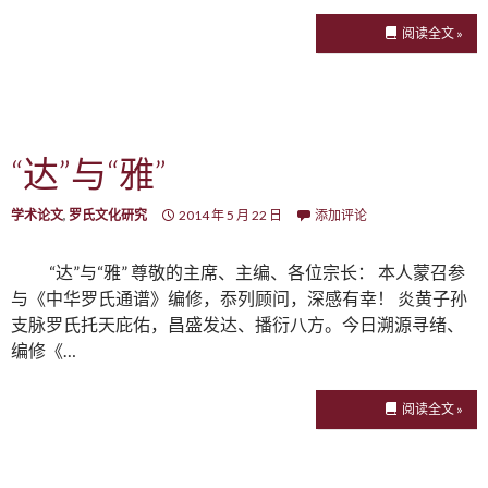
阅读全文 »
“达”与“雅”
学术论文
,
罗氏文化研究
2014 年 5 月 22 日
添加评论
“达”与“雅” 尊敬的主席、主编、各位宗长： 本人蒙召参
与《中华罗氏通谱》编修，忝列顾问，深感有幸！ 炎黄子孙
支脉罗氏托天庇佑，昌盛发达、播衍八方。今日溯源寻绪、
编修《…
阅读全文 »