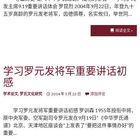
发主席9.19重要讲话体会 罗昆烈 2004年9月22日，年登九十
五岁高龄的罗元发老将军，齿德俱尊，名实攸归，举世同…
阅读全文 »
学习罗元发将军重要讲话初
感
学术论文
,
罗氏文化研究
2014 年 5 月 22 日
添加评论
学习罗元发将军重要讲话初感 罗训森 1955年授衔中将、
原中央军委、空军副司令罗元发在9月19日“《中华罗氏通
谱》北京、天津地区座谈会”上发表了“要把这件事情办好”的
重要…