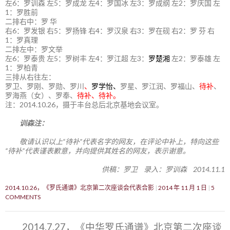
左6：罗训森 左5：罗成龙 左4：罗国冰 左3：罗成纲 左2：罗庆国 左
1：罗胜前
二排右中：罗 华
右6：罗发银 右5：罗扬锋 右4：罗汉泉 右3：罗在砚 右2：罗 芬 右
1：罗真理
二排左中：罗文举
左6：罗泰贵 左5：罗树丰 左4：罗江超 左3：
罗楚湘
左2：罗泰雄 左
1：罗柏青
三排从右往左：
罗卫、罗刚、罗勋、罗川
、
罗学怡、
罗星、罗江润、罗福山、
待补
、
罗海燕（女）、罗奉、
待补、待补。
注：2014.10.26，摄于丰台总后北京基地会议室。
训森注：
敬请认识以上“待补”代表名字的网友，在评论中补上，特向这些
“待补”代表谨表歉意，并向提供其姓名的网友，表示谢意。
供稿：罗卫 录入：罗训森 2014.11.1
2014.10.26，《罗氏通谱》北京第二次座谈会代表合影
2014 年 11 月 1 日
5
COMMENTS
2014.7.27，《中华罗氏通谱》北京第二次座谈