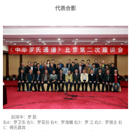
代表合影
前排中：罗 箭
右6：罗卫东 右5：罗亚拉 右4：罗海曦 右3：罗 江 右2：罗锡主 右
1：傅氏嘉宾