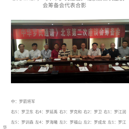
会筹备会代表合影
中：罗箭将军
右5：罗卫东 右4：罗延禹 右3：罗克和 右2：罗卫 右1：罗江润
左5：罗训森 左4：罗海曦 左3：罗福山 左2：罗成龙 左1：罗江
华