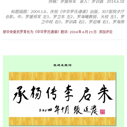
供稿：罗援将军 录入：罗训森 2014.6.18
标题插图：2004.5.8，庆祝《中华罗氏通谱》出版，307医院歺厅
合影。中，罗援将军 左3，罗卫东 左2，罗海曦教授、大校 左1，罗
卫中校 右3，罗训森 右2，罗迎难 右1，罗海燕
原中央委员罗青长为《中华罗氏通谱》题词
2014 年 6 月 21 日
添加评论