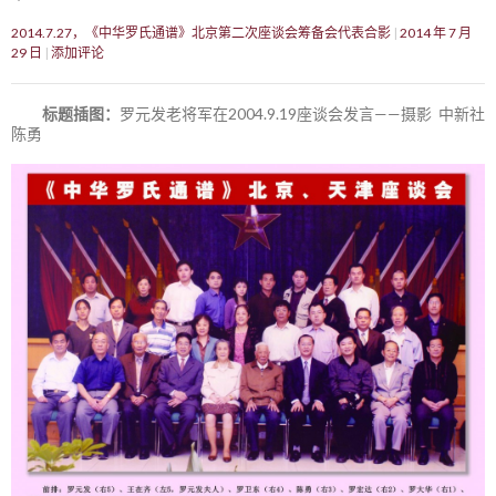
2014.7.27，《中华罗氏通谱》北京第二次座谈会筹备会代表合影
2014 年 7 月
29 日
添加评论
标题插图：
罗元发老将军在2004.9.19座谈会发言——摄影 中新社
陈勇