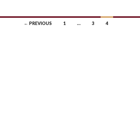
← PREVIOUS
1
…
3
4
navigation