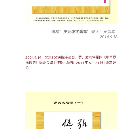
赠稿：
罗元发老将军
录入：罗训森
2014.6.18
2004.9.19，北京307医院座谈会，罗元发老将军向《中华罗
氏通谱》编委会赠工作指示条幅
2014 年 6 月 21 日
添加评
论