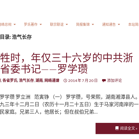
网络总祠
罗氏著作
联宗联谊
简报集锦
通知通告
本站简
目录: 浩气长存
牲时，年仅三十六岁的中共浙
省委书记——罗学瓒
卷
,
各省罗氏
,
浩气长存
,
湖南
,
网络通谱
2014 年 7 月 20 日
添加评论
罗学瓒 罗立洲 范寅铮 （一） 罗学瓒，号荣熙，湖南湘潭县人
九三年十二月二日（农历十一月二十五日）生于马家河南岸的一
民家庭。兄弟三人，他居长；但在叔伯兄弟…
阅读全文 »