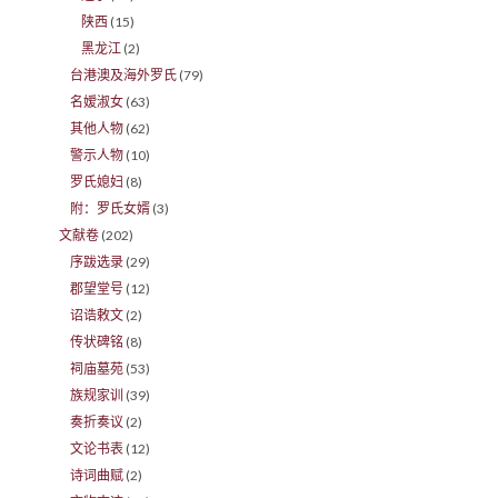
陕西
(15)
黑龙江
(2)
台港澳及海外罗氏
(79)
名嫒淑女
(63)
其他人物
(62)
警示人物
(10)
罗氏媳妇
(8)
附：罗氏女婿
(3)
文献卷
(202)
序跋选录
(29)
郡望堂号
(12)
诏诰敕文
(2)
传状碑铭
(8)
祠庙墓苑
(53)
族规家训
(39)
奏折奏议
(2)
文论书表
(12)
诗词曲赋
(2)