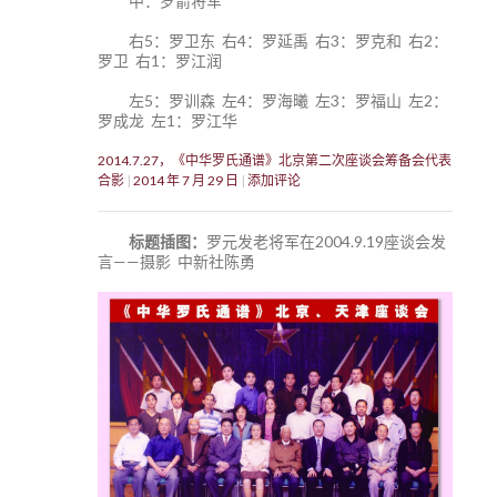
中：罗箭将军
右5：罗卫东 右4：罗延禹 右3：罗克和 右2：
罗卫 右1：罗江润
左5：罗训森 左4：罗海曦 左3：罗福山 左2：
罗成龙 左1：罗江华
2014.7.27，《中华罗氏通谱》北京第二次座谈会筹备会代表
合影
2014 年 7 月 29 日
添加评论
标题插图：
罗元发老将军在2004.9.19座谈会发
言——摄影 中新社陈勇