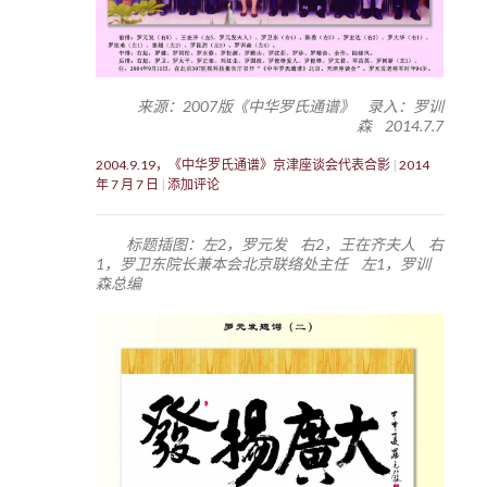
来源：2007版《中华罗氏通谱》 录入：罗训
森 2014.7.7
2004.9.19，《中华罗氏通谱》京津座谈会代表合影
2014
年 7 月 7 日
添加评论
标题插图：左2，罗元发 右2，王在齐夫人 右
1，罗卫东院长兼本会北京联络处主任 左1，罗训
森总编