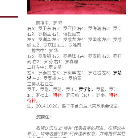
前排中：罗 箭
右6：罗卫东 右5：罗亚拉 右4：罗海曦 右3：罗 江
右2：罗锡主 右1：傅氏嘉宾
左6：罗训森 左5：罗成龙 左4：罗国冰 左3：罗成
纲 左2：罗庆国 左1：罗胜前
二排右中：罗 华
右6：罗发银 右5：罗扬锋 右4：罗汉泉 右3：罗在
砚 右2：罗 芬 右1：罗真理
二排左中：罗文举
左6：罗泰贵 左5：罗树丰 左4：罗江超 左3：
罗楚
湘
左2：罗泰雄 左1：罗柏青
三排从右往左：
罗卫、罗刚、罗勋、罗川
、
罗学怡、
罗星、罗江
润、罗福山、
待补
、罗海燕（女）、罗奉、
待补、
待补。
注：2014.10.26，摄于丰台总后北京基地会议室。
训森注：
敬请认识以上“待补”代表名字的网友，在评论中
补上，特向这些“待补”代表谨表歉意，并向提供其姓