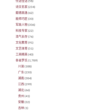
仕进佳话
(58)
诗文名家
(234)
懿德高逸
(62)
能师巧匠
(30)
军政人物
(306)
科技专家
(22)
浩气长存
(76)
文化教育
(91)
文艺体育
(51)
工商精英
(40)
各省罗氏
(1,789)
川渝
(188)
广东
(230)
湖南
(384)
江西
(299)
湖北
(66)
贵州
(41)
安徽
(32)
吉林
(1)