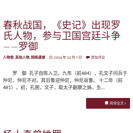
春秋战国，《史记》出现罗
氏人物，参与卫国宫廷斗争
——罗御
人物卷
,
其他人物
,
网络通谱
2016 年 12 月 7 日
添加评论
罗 御 孔子自陈入卫。九年（前484），孔文子问兵于
仲尼，仲尼不对。其后鲁迎仲尼，仲尼返鲁。 十二年（前
481），初，孔圉，文子，取太子蒯聩之姊，生…
阅读全文 »