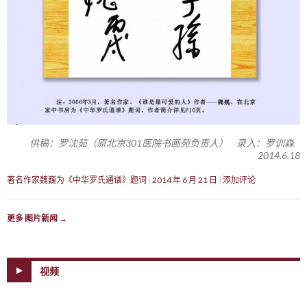
供稿：罗沈茹（原北京301医院书画苑负责人） 录入：罗训森
2014.6.18
著名作家魏巍为《中华罗氏通谱》题词
2014 年 6 月 21 日
添加评论
更多 图片新闻
→
视频