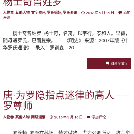
杨士奇曾姓罗
人物卷
,
其他人物
,
文字资讯
,
罗氏媳妇
,
罗氏资讯
2016 年 9 月 19 日
添加
评论
杨士奇曾姓罗 杨士奇，名寓，以字行，泰和人。早孤，
随母适罗氏，已而复宗。 ——《明史》 来源：2007年版《中
华罗氏通谱》 录入：罗训森 20…
阅读全文 »
唐·为罗隐指点迷律的高人——
罗尊师
人物卷
,
其他人物
,
网络通谱
2016 年 3 月 16 日
添加评论
罗尊师 罗隐在科场，恃才傲物，尤为公卿所恶，故六举