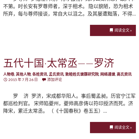
不第。时长安有罗尊师者，深于相术。 隐以貌陋，恐为相术
所弃，每与尊师接谈，常自大以沮之。及其屡遭黜落，不得…
阅读全文 »
五代十国·太常丞——罗济
人物卷
,
其他人物
,
各姓资讯
,
孟氏资讯
,
敦睦姓氏谱牒研究院
,
网络通谱
,
高氏资讯
2015 年 7 月 26 日
添加评论
罗 济 罗济，宋成都华阳人。事后蜀孟昶。历官宁江军
都巡检判官。 宋师陷夔州，夔帅高彦俦以符印授济而死。济
降宋，累迁太常丞。 （《十国春秋》卷五五）…
阅读全文 »