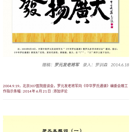
赠稿：
罗元发老将军
录入：罗训森 2014.6.18
2004.9.19，北京307医院座谈会，罗元发老将军向《中华罗氏通谱》编委会赠工
作指示条幅
2014 年 6 月 21 日
添加评论