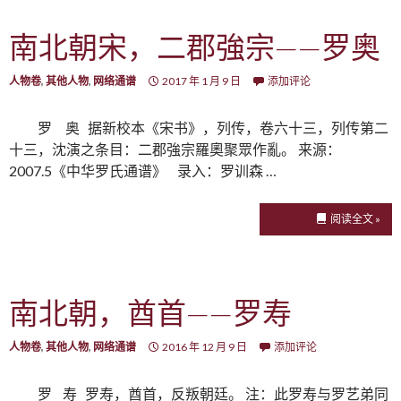
南北朝宋，二郡強宗——罗奥
人物卷
,
其他人物
,
网络通谱
2017 年 1 月 9 日
添加评论
罗 奥 据新校本《宋书》，列传，卷六十三，列传第二
十三，沈演之条目：二郡強宗羅奧聚眾作亂。 来源：
2007.5《中华罗氏通谱》 录入：罗训森 …
阅读全文 »
南北朝，酋首——罗寿
人物卷
,
其他人物
,
网络通谱
2016 年 12 月 9 日
添加评论
罗 寿 罗寿，酋首，反叛朝廷。 注：此罗寿与罗艺弟同