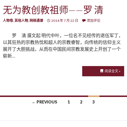
无为教创教祖师——罗 清
人物卷
,
其他人物
,
网络通谱
2014 年 7 月 22 日
添加评论
罗 清 濮文起 明代中叶，一位名不见经传的退伍军丁，
以其狂热的宗教热忱和超人的宗教睿智，向传统的信仰主义
展开了大胆挑战，从而在中国民间宗教发展史上开创了一个
崭新…
阅读全文 »
← PREVIOUS
1
2
3
Posts navigation