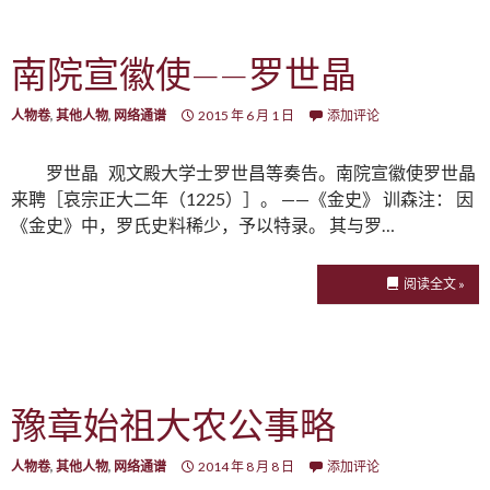
南院宣徽使——罗世晶
人物卷
,
其他人物
,
网络通谱
2015 年 6 月 1 日
添加评论
罗世晶 观文殿大学士罗世昌等奏告。南院宣徽使罗世晶
来聘［哀宗正大二年（1225）］。 ——《金史》 训森注： 因
《金史》中，罗氏史料稀少，予以特录。 其与罗…
阅读全文 »
豫章始祖大农公事略
人物卷
,
其他人物
,
网络通谱
2014 年 8 月 8 日
添加评论