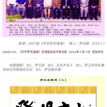
来源：2007版《中华罗氏通谱》 录入：罗训森 2014.7.7
2004.9.19，《中华罗氏通谱》京津座谈会代表合影
2014 年 7 月 7 日
添加评论
标题插图：左2，罗元发 右2，王在齐夫人 右1，罗卫东院长兼
本会北京联络处主任 左1，罗训森总编