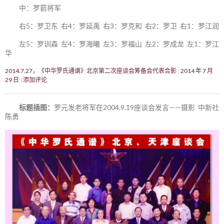
中：罗箭将军
右5：罗卫东 右4：罗延禹 右3：罗克和 右2：罗卫 右1：罗江润
左5：罗训森 左4：罗海曦 左3：罗福山 左2：罗成龙 左1：罗江
华
2014.7.27，《中华罗氏通谱》北京第二次座谈会筹备会代表合影
2014 年 7 月
29 日
添加评论
标题插图：
罗元发老将军在2004.9.19座谈会发言——摄影 中新社
陈勇