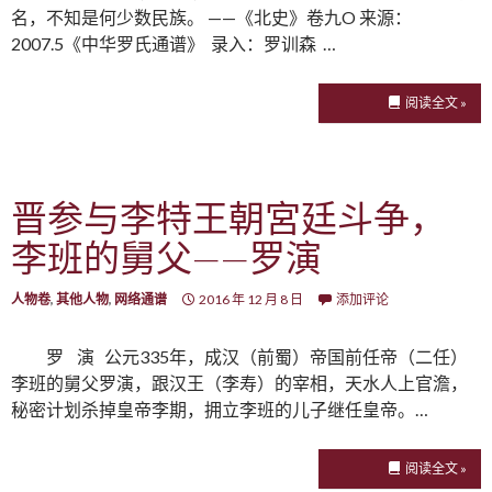
名，不知是何少数民族。 ——《北史》卷九O 来源：
2007.5《中华罗氏通谱》 录入：罗训森 …
阅读全文 »
晋参与李特王朝宮廷斗争，
李班的舅父——罗演
人物卷
,
其他人物
,
网络通谱
2016 年 12 月 8 日
添加评论
罗 演 公元335年，成汉（前蜀）帝国前任帝（二任）
李班的舅父罗演，跟汉王（李寿）的宰相，天水人上官澹，
秘密计划杀掉皇帝李期，拥立李班的儿子继任皇帝。…
阅读全文 »