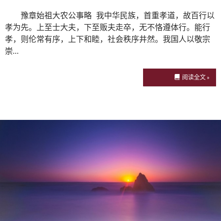
豫章始祖大农公事略 我中华民族，首重孝道，故百行以
孝为先。上至士大夫，下至贩夫走卒，无不恪遵体行。能行
孝，则伦常有序，上下和睦，社会秩序井然。我国人以敬宗
崇…
阅读全文 »