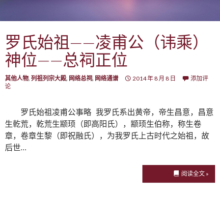
罗氏始祖——凌甫公（讳乘）
神位——总祠正位
其他人物
,
列祖列宗大殿
,
网络总祠
,
网络通谱
2014 年 8 月 8 日
添加评
论
罗氏始祖凌甫公事略 我罗氏系出黄帝，帝生昌意，昌意
生乾荒，乾荒生颛顼（即高阳氏），颛顼生伯称，称生卷
章，卷章生黎（即祝融氏），为我罗氏上古时代之始祖，故
后世…
阅读全文 »