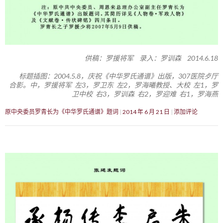
供稿：罗援将军 录入：罗训森 2014.6.18
标题插图：2004.5.8，庆祝《中华罗氏通谱》出版，307医院歺厅
合影。中，罗援将军 左3，罗卫东 左2，罗海曦教授、大校 左1，罗
卫中校 右3，罗训森 右2，罗迎难 右1，罗海燕
原中央委员罗青长为《中华罗氏通谱》题词
2014 年 6 月 21 日
添加评论