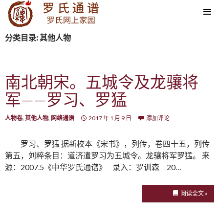
SKIP TO CONTENT
分类目录: 其他人物
南北朝宋。五城令及龙骧将
军——罗习、罗猛
人物卷
,
其他人物
,
网络通谱
2017 年 1 月 9 日
添加评论
罗习、罗猛 据新校本《宋书》，列传，卷四十五，列传
第五，刘粹条目：道济遣罗习为五城令。龙骧将军罗猛。 来
源：2007.5《中华罗氏通谱》 录入：罗训森 20…
阅读全文 »