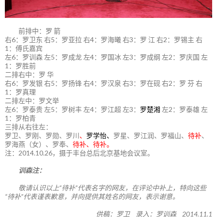
前排中：罗 箭
右6：罗卫东 右5：罗亚拉 右4：罗海曦 右3：罗 江 右2：罗锡主 右
1：傅氏嘉宾
左6：罗训森 左5：罗成龙 左4：罗国冰 左3：罗成纲 左2：罗庆国 左
1：罗胜前
二排右中：罗 华
右6：罗发银 右5：罗扬锋 右4：罗汉泉 右3：罗在砚 右2：罗 芬 右
1：罗真理
二排左中：罗文举
左6：罗泰贵 左5：罗树丰 左4：罗江超 左3：
罗楚湘
左2：罗泰雄 左
1：罗柏青
三排从右往左：
罗卫、罗刚、罗勋、罗川
、
罗学怡、
罗星、罗江润、罗福山、
待补
、
罗海燕（女）、罗奉、
待补、待补。
注：2014.10.26，摄于丰台总后北京基地会议室。
训森注：
敬请认识以上“待补”代表名字的网友，在评论中补上，特向这些
“待补”代表谨表歉意，并向提供其姓名的网友，表示谢意。
供稿：罗卫 录入：罗训森 2014.11.1