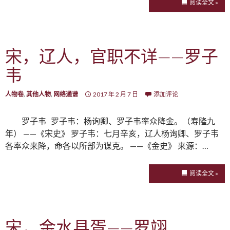
阅读全文 »
宋，辽人，官职不详——罗子
韦
人物卷
,
其他人物
,
网络通谱
2017 年 2 月 7 日
添加评论
罗子韦 罗子韦：杨询卿、罗子韦率众降金。（寿隆九
年） ——《宋史》 罗子韦：七月辛亥，辽人杨询卿、罗子韦
各率众来降，命各以所部为谋克。 ——《金史》 来源：…
阅读全文 »
宋，金水县胥——罗翊