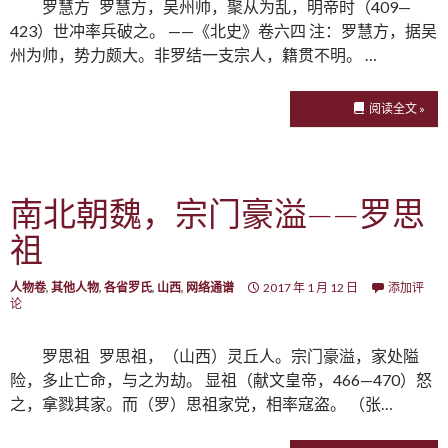
罗慧方 罗慧方，吴州帅，聚从为乱，明帝时（409—
423）世冲率兵破之。 ——《北史》卷六四 注：罗慧方，据吴
州为帅，势力颇大。非罗结一支宗人，籍贯不明。 …
阅读全文 »
南北朝魏，宗门豪溢——罗思
祖
人物卷
,
其他人物
,
各省罗氏
,
山西
,
网络通谱
2017 年 1 月 12 日
添加评
论
罗思祖 罗思祖，（山西）灵丘人。宗门豪溢，家处隘
险，多止亡命，与之为劫。 显祖（献文皇帝，466—470）怒
之，拿戮其家。而（罗）思祖家党，相率寇盗。 （张…