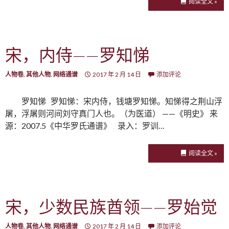
阅读全文 »
宋，内侍——罗知悌
人物卷
,
其他人物
,
网络通谱
2017 年 2 月 14 日
添加评论
罗知悌 罗知悌：宋内侍，钱塘罗知悌。知悌得之荆山浮
屠，浮屠则河间刘守真门人也。（为医道） ——《明史》 来
源：2007.5《中华罗氏通谱》 录入：罗训…
阅读全文 »
宋，少数民族酋领——罗始觉
人物卷
,
其他人物
,
网络通谱
2017 年 2 月 14 日
添加评论