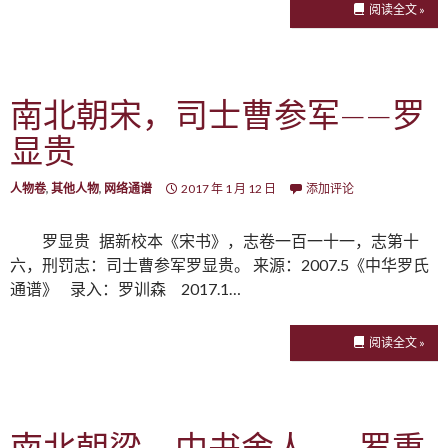
阅读全文 »
南北朝宋，司士曹参军——罗
显贵
人物卷
,
其他人物
,
网络通谱
2017 年 1 月 12 日
添加评论
罗显贵 据新校本《宋书》，志卷一百一十一，志第十
六，刑罚志：司士曹参军罗显贵。 来源：2007.5《中华罗氏
通谱》 录入：罗训森 2017.1…
阅读全文 »
南北朝梁，中书舍人——罗重