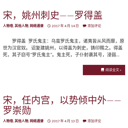
宋，姚州刺史——罗得盖
人物卷
,
其他人物
,
网络通谱
2017 年 4 月 14 日
添加评论
罗得盖 罗氏鬼主：乌蛮罗氏鬼主，诸夷皆从风而靡，原
世为汉官奴。 诏复建姚州，以得盖为刺史，铸印赐之。得盖
死，其子窃号“罗氏鬼主”。鬼主死，子仆射袭其号，浸弱…
阅读全文 »
宋，任内宫，以势倾中外——
罗崇勋
人物卷
,
其他人物
,
网络通谱
2017 年 4 月 13 日
添加评论