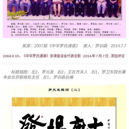
来源：2007版《中华罗氏通谱》 录入：罗训森 2014.7.7
2004.9.19，《中华罗氏通谱》京津座谈会代表合影
2014 年 7 月 7 日
添加评论
标题插图：左2，罗元发 右2，王在齐夫人 右1，罗卫东院长兼
本会北京联络处主任 左1，罗训森总编