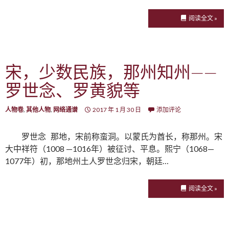
阅读全文 »
宋，少数民族，那州知州——
罗世念、罗黄貌等
人物卷
,
其他人物
,
网络通谱
2017 年 1 月 30 日
添加评论
罗世念 那地，宋前称蛮洞。以蒙氏为酋长，称那州。宋
大中祥符（1008 —1016年）被征讨、平息。熙宁（1068—
1077年）初，那地州土人罗世念归宋，朝廷…
阅读全文 »