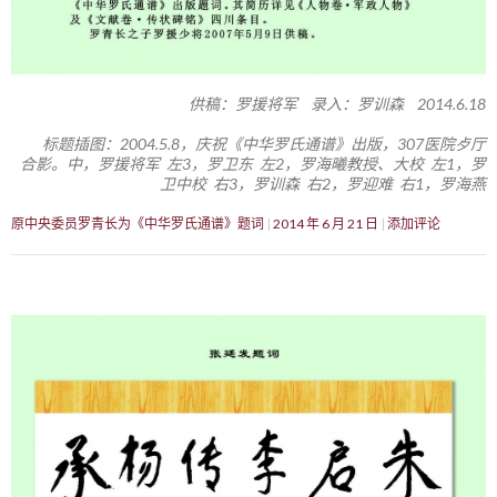
供稿：罗援将军 录入：罗训森 2014.6.18
标题插图：2004.5.8，庆祝《中华罗氏通谱》出版，307医院歺厅
合影。中，罗援将军 左3，罗卫东 左2，罗海曦教授、大校 左1，罗
卫中校 右3，罗训森 右2，罗迎难 右1，罗海燕
原中央委员罗青长为《中华罗氏通谱》题词
2014 年 6 月 21 日
添加评论