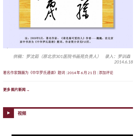
供稿：罗沈茹（原北京301医院书画苑负责人） 录入：罗训森
2014.6.18
著名作家魏巍为《中华罗氏通谱》题词
2014 年 6 月 21 日
添加评论
更多 图片新闻
→
视频