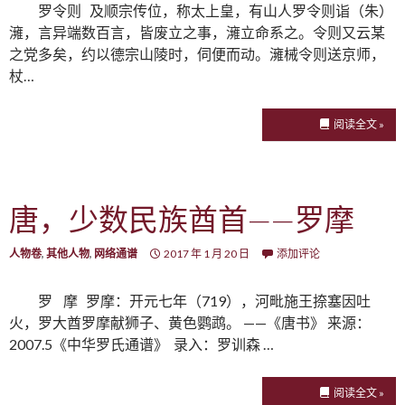
罗令则 及顺宗传位，称太上皇，有山人罗令则诣（朱）
澭，言异端数百言，皆废立之事，澭立命系之。令则又云某
之党多矣，约以德宗山陵时，伺便而动。澭械令则送京师，
杖…
阅读全文 »
唐，少数民族酋首——罗摩
人物卷
,
其他人物
,
网络通谱
2017 年 1 月 20 日
添加评论
罗 摩 罗摩：开元七年（719），河毗施王捺塞因吐
火，罗大酋罗摩献狮子、黄色鹦鹉。 ——《唐书》 来源：
2007.5《中华罗氏通谱》 录入：罗训森 …
阅读全文 »