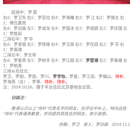
前排中：罗 箭
右6：罗卫东 右5：罗亚拉 右4：罗海曦 右3：罗 江 右2：罗锡主 右
1：傅氏嘉宾
左6：罗训森 左5：罗成龙 左4：罗国冰 左3：罗成纲 左2：罗庆国 左
1：罗胜前
二排右中：罗 华
右6：罗发银 右5：罗扬锋 右4：罗汉泉 右3：罗在砚 右2：罗 芬 右
1：罗真理
二排左中：罗文举
左6：罗泰贵 左5：罗树丰 左4：罗江超 左3：
罗楚湘
左2：罗泰雄 左
1：罗柏青
三排从右往左：
罗卫、罗刚、罗勋、罗川
、
罗学怡、
罗星、罗江润、罗福山、
待补
、
罗海燕（女）、罗奉、
待补、待补。
注：2014.10.26，摄于丰台总后北京基地会议室。
训森注：
敬请认识以上“待补”代表名字的网友，在评论中补上，特向这些
“待补”代表谨表歉意，并向提供其姓名的网友，表示谢意。
供稿：罗卫 录入：罗训森 2014.11.1