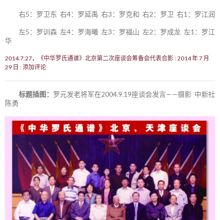
右5：罗卫东 右4：罗延禹 右3：罗克和 右2：罗卫 右1：罗江润
左5：罗训森 左4：罗海曦 左3：罗福山 左2：罗成龙 左1：罗江
华
2014.7.27，《中华罗氏通谱》北京第二次座谈会筹备会代表合影
2014 年 7 月
29 日
添加评论
标题插图：
罗元发老将军在2004.9.19座谈会发言——摄影 中新社
陈勇