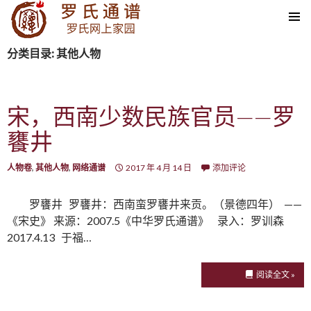
SKIP TO CONTENT
分类目录: 其他人物
宋，西南少数民族官员——罗
饔井
人物卷
,
其他人物
,
网络通谱
2017 年 4 月 14 日
添加评论
罗饔井 罗饔井：西南蛮罗饔井来贡。（景德四年） ——
《宋史》 来源：2007.5《中华罗氏通谱》 录入：罗训森
2017.4.13 于福…
阅读全文 »