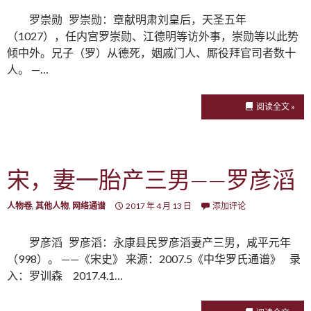
罗崇勋 罗崇勋：章献明肃刘皇后，天圣五年
（1027），任内宫罗崇勋、江德明等访外事，崇勋等以此势
倾中外。兄子（罗）从德死，姻戚门人、厮役拜官司者数十
人。 —…
阅读全文 »
宋，妻一胎产三男——罗彦滔
人物卷
,
其他人物
,
网络通谱
2017 年 4 月 13 日
添加评论
罗彦滔 罗彦滔：永康县民罗彦滔妻产三男，咸平元年
（998）。 ——《宋史》 来源：2007.5《中华罗氏通谱》 录
入：罗训森 2017.4.1…