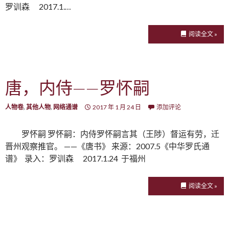
罗训森 2017.1.…
阅读全文 »
唐，内侍——罗怀嗣
人物卷
,
其他人物
,
网络通谱
2017 年 1 月 24 日
添加评论
罗怀嗣 罗怀嗣：内侍罗怀嗣言其（王陟）督运有劳，迁
晋州观察推官。 ——《唐书》 来源：2007.5《中华罗氏通
谱》 录入：罗训森 2017.1.24 于福州
阅读全文 »