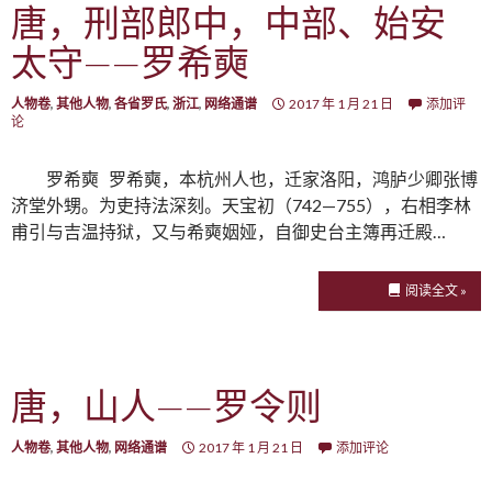
唐，刑部郎中，中部、始安
太守——罗希奭
人物卷
,
其他人物
,
各省罗氏
,
浙江
,
网络通谱
2017 年 1 月 21 日
添加评
论
罗希奭 罗希奭，本杭州人也，迁家洛阳，鸿胪少卿张博
济堂外甥。为吏持法深刻。天宝初（742—755），右相李林
甫引与吉温持狱，又与希奭姻娅，自御史台主簿再迁殿…
阅读全文 »
唐，山人——罗令则
人物卷
,
其他人物
,
网络通谱
2017 年 1 月 21 日
添加评论