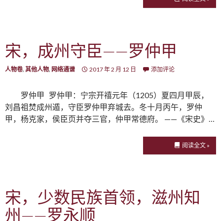
宋，成州守臣——罗仲甲
人物卷
,
其他人物
,
网络通谱
2017 年 2 月 12 日
添加评论
罗仲甲 罗仲甲：宁宗开禧元年（1205）夏四月甲辰，
刘昌祖焚成州遁，守臣罗仲甲弃城去。冬十月丙午，罗仲
甲，杨克家，侯臣页并夺三官，仲甲常德府。 ——《宋史》…
阅读全文 »
宋，少数民族首领，滋州知
州——罗永顺