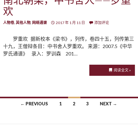
欢
人物卷
,
其他人物
,
网络通谱
2017 年 1 月 11 日
添加评论
罗重欢 据新校本《梁书》，列传，卷四十五，列传第三
十九，王僧辩条目：中书舍人罗重欢。 来源：2007.5《中华
罗氏通谱》 录入：罗训森 201…
阅读全文 »
← PREVIOUS
1
2
3
NEXT →
Posts navigation