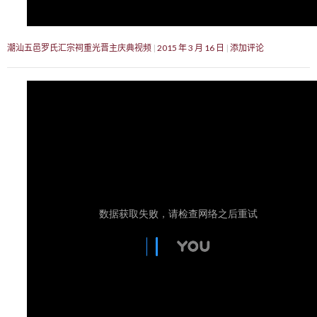
潮汕五邑罗氏汇宗祠重光晋主庆典视频
2015 年 3 月 16 日
添加评论