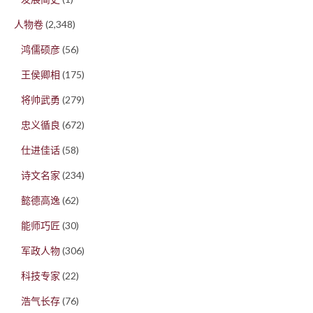
人物卷
(2,348)
鸿儒硕彦
(56)
王侯卿相
(175)
将帅武勇
(279)
忠义循良
(672)
仕进佳话
(58)
诗文名家
(234)
懿德高逸
(62)
能师巧匠
(30)
军政人物
(306)
科技专家
(22)
浩气长存
(76)