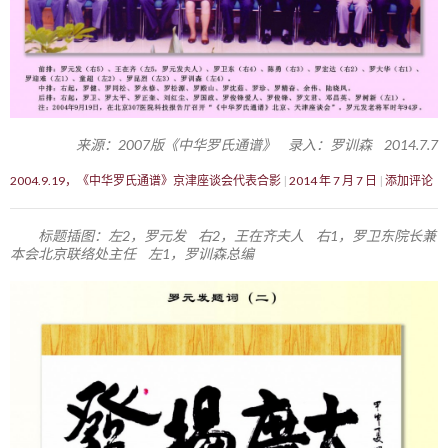
来源：2007版《中华罗氏通谱》 录入：罗训森 2014.7.7
2004.9.19，《中华罗氏通谱》京津座谈会代表合影
2014 年 7 月 7 日
添加评论
标题插图：左2，罗元发 右2，王在齐夫人 右1，罗卫东院长兼
本会北京联络处主任 左1，罗训森总编