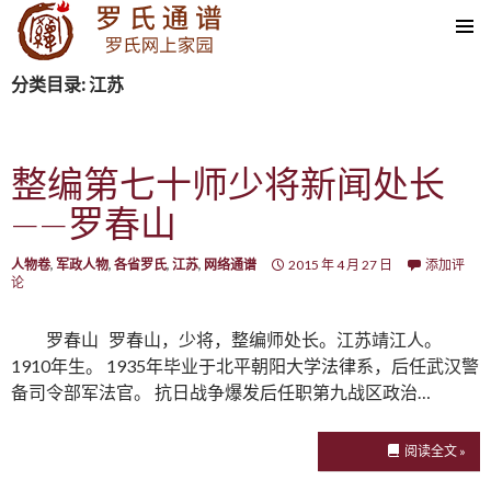
SKIP TO CONTENT
分类目录: 江苏
整编第七十师少将新闻处长
——罗春山
人物卷
,
军政人物
,
各省罗氏
,
江苏
,
网络通谱
2015 年 4 月 27 日
添加评
论
罗春山 罗春山，少将，整编师处长。江苏靖江人。
1910年生。 1935年毕业于北平朝阳大学法律系，后任武汉警
备司令部军法官。 抗日战争爆发后任职第九战区政治…
阅读全文 »