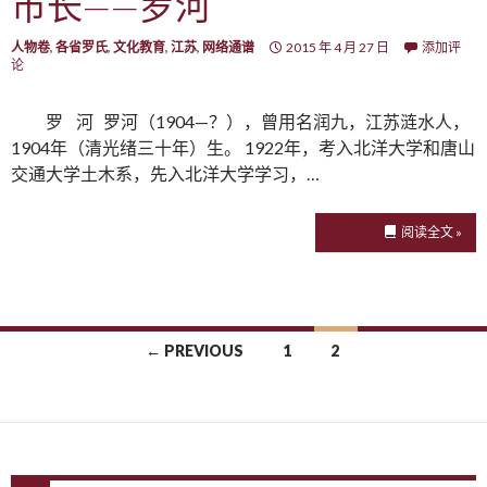
市长——罗河
人物卷
,
各省罗氏
,
文化教育
,
江苏
,
网络通谱
2015 年 4 月 27 日
添加评
论
罗 河 罗河（1904—？），曾用名润九，江苏涟水人，
1904年（清光绪三十年）生。 1922年，考入北洋大学和唐山
交通大学土木系，先入北洋大学学习，…
阅读全文 »
← PREVIOUS
1
2
Posts navigation