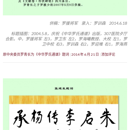
供稿：罗援将军 录入：罗训森 2014.6.18
标题插图：2004.5.8，庆祝《中华罗氏通谱》出版，307医院歺厅
合影。中，罗援将军 左3，罗卫东 左2，罗海曦教授、大校 左1，罗
卫中校 右3，罗训森 右2，罗迎难 右1，罗海燕
原中央委员罗青长为《中华罗氏通谱》题词
2014 年 6 月 21 日
添加评论