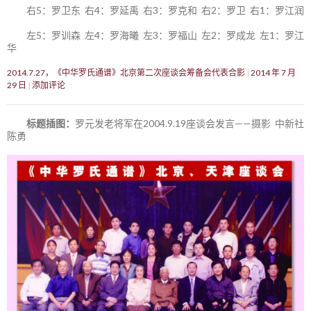
右5：罗卫东 右4：罗延禹 右3：罗克和 右2：罗卫 右1：罗江润
左5：罗训森 左4：罗海曦 左3：罗福山 左2：罗成龙 左1：罗江
华
2014.7.27，《中华罗氏通谱》北京第二次座谈会筹备会代表合影
2014 年 7 月
29 日
添加评论
标题插图：
罗元发老将军在2004.9.19座谈会发言——摄影 中新社
陈勇