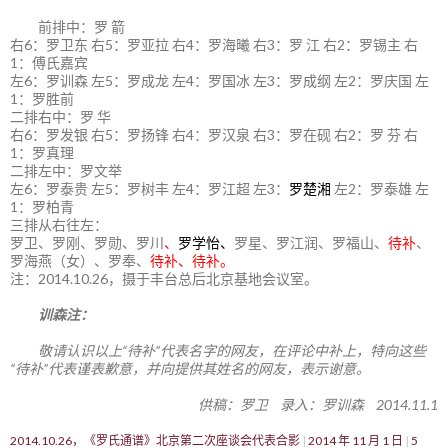
前排中：罗 箭
右6：罗卫东 右5：罗亚拉 右4：罗海曦 右3：罗 江 右2：罗锡主 右
1：傅氏嘉宾
左6：罗训森 左5：罗成龙 左4：罗国冰 左3：罗成纲 左2：罗庆国 左
1：罗胜前
二排右中：罗 华
右6：罗发银 右5：罗扬锋 右4：罗汉泉 右3：罗在砚 右2：罗 芬 右
1：罗真理
二排左中：罗文举
左6：罗泰贵 左5：罗树丰 左4：罗江超 左3：
罗楚湘
左2：罗泰雄 左
1：罗柏青
三排从右往左：
罗卫、罗刚、罗勋、罗川
、
罗学怡、
罗星、罗江润、罗福山、
待补
、
罗海燕（女）、罗奉、
待补、待补。
注：2014.10.26，摄于丰台总后北京基地会议室。
训森注：
敬请认识以上“待补”代表名字的网友，在评论中补上，特向这些
“待补”代表谨表歉意，并向提供其姓名的网友，表示谢意。
供稿：罗卫 录入：罗训森 2014.11.1
2014.10.26，《罗氏通谱》北京第二次座谈会代表合影
2014 年 11 月 1 日
5