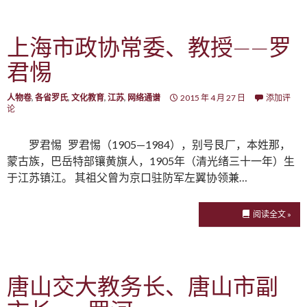
上海市政协常委、教授——罗
君惕
人物卷
,
各省罗氏
,
文化教育
,
江苏
,
网络通谱
2015 年 4 月 27 日
添加评
论
罗君惕 罗君惕（1905—1984），别号艮厂，本姓那，
蒙古族，巴岳特部镶黄旗人，1905年（清光绪三十一年）生
于江苏镇江。 其祖父曾为京口驻防军左翼协领兼…
阅读全文 »
唐山交大教务长、唐山市副