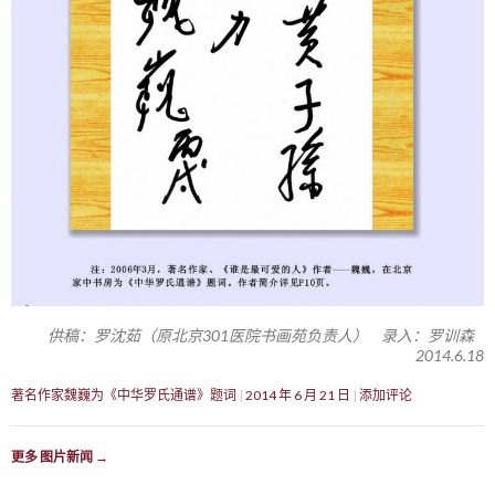
供稿：罗沈茹（原北京301医院书画苑负责人） 录入：罗训森
2014.6.18
著名作家魏巍为《中华罗氏通谱》题词
2014 年 6 月 21 日
添加评论
更多 图片新闻
→