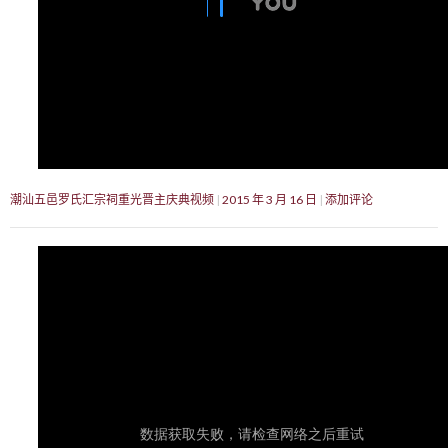
潮汕五邑罗氏汇宗祠重光晋主庆典视频
2015 年 3 月 16 日
添加评论