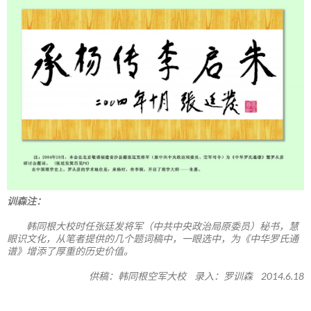
训森注：
韩同根大校时任张廷发将军（中共中央政治局原委员）秘书，慧
眼识文化，从笔者提供的几个题词稿中，一眼选中，为《中华罗氏通
谱》增添了厚重的历史价值。
供稿：韩同根空军大校 录入：罗训森 2014.6.18