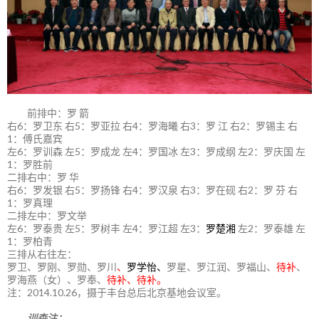
前排中：罗 箭
右6：罗卫东 右5：罗亚拉 右4：罗海曦 右3：罗 江 右2：罗锡主 右
1：傅氏嘉宾
左6：罗训森 左5：罗成龙 左4：罗国冰 左3：罗成纲 左2：罗庆国 左
1：罗胜前
二排右中：罗 华
右6：罗发银 右5：罗扬锋 右4：罗汉泉 右3：罗在砚 右2：罗 芬 右
1：罗真理
二排左中：罗文举
左6：罗泰贵 左5：罗树丰 左4：罗江超 左3：
罗楚湘
左2：罗泰雄 左
1：罗柏青
三排从右往左：
罗卫、罗刚、罗勋、罗川
、
罗学怡、
罗星、罗江润、罗福山、
待补
、
罗海燕（女）、罗奉、
待补、待补。
注：2014.10.26，摄于丰台总后北京基地会议室。
训森注：