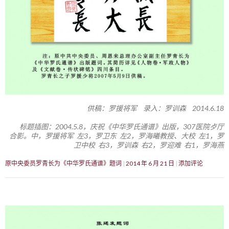
供稿：罗援将军 录入：罗训森 2014.6.18
标题插图：2004.5.8，庆祝《中华罗氏通谱》出版，307医院歺厅
合影。中，罗援将军 左3，罗卫东 左2，罗海曦教授、大校 左1，罗
卫中校 右3，罗训森 右2，罗迎难 右1，罗海燕
原中央委员罗青长为《中华罗氏通谱》题词
2014 年 6 月 21 日
添加评论