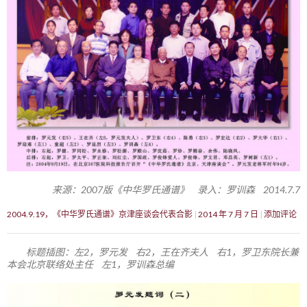
来源：2007版《中华罗氏通谱》 录入：罗训森 2014.7.7
2004.9.19，《中华罗氏通谱》京津座谈会代表合影
2014 年 7 月 7 日
添加评论
标题插图：左2，罗元发 右2，王在齐夫人 右1，罗卫东院长兼
本会北京联络处主任 左1，罗训森总编