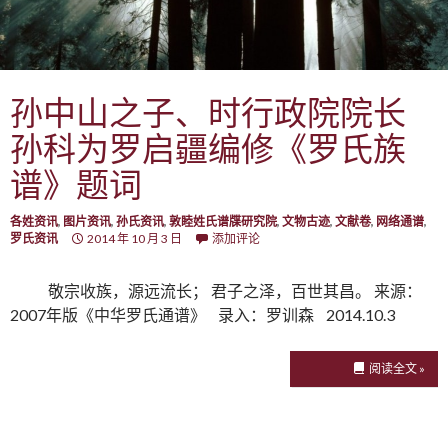
孙中山之子、时行政院院长
孙科为罗启疆编修《罗氏族
谱》题词
各姓资讯
,
图片资讯
,
孙氏资讯
,
敦睦姓氏谱牒研究院
,
文物古迹
,
文献卷
,
网络通谱
,
罗氏资讯
2014 年 10 月 3 日
添加评论
敬宗收族，源远流长； 君子之泽，百世其昌。 来源：
2007年版《中华罗氏通谱》 录入：罗训森 2014.10.3
阅读全文 »