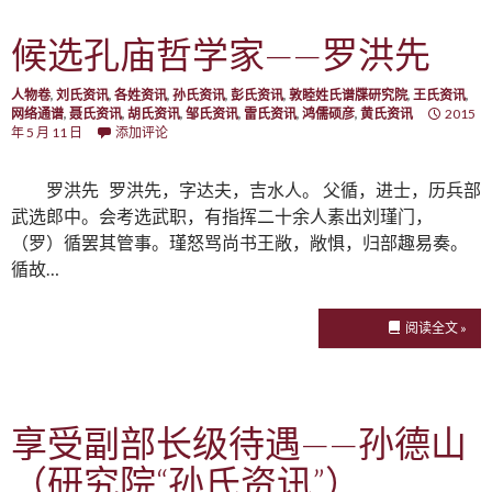
候选孔庙哲学家——罗洪先
人物卷
,
刘氏资讯
,
各姓资讯
,
孙氏资讯
,
彭氏资讯
,
敦睦姓氏谱牒研究院
,
王氏资讯
,
网络通谱
,
聂氏资讯
,
胡氏资讯
,
邹氏资讯
,
雷氏资讯
,
鸿儒硕彦
,
黄氏资讯
2015
年 5 月 11 日
添加评论
罗洪先 罗洪先，字达夫，吉水人。 父循，进士，历兵部
武选郎中。会考选武职，有指挥二十余人素出刘瑾门，
（罗）循罢其管事。瑾怒骂尚书王敞，敞惧，归部趣易奏。
循故…
阅读全文 »
享受副部长级待遇——孙德山
（研究院“孙氏资讯”）