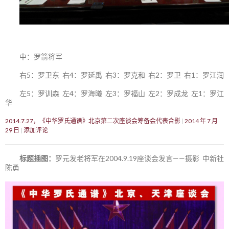
中：罗箭将军
右5：罗卫东 右4：罗延禹 右3：罗克和 右2：罗卫 右1：罗江润
左5：罗训森 左4：罗海曦 左3：罗福山 左2：罗成龙 左1：罗江
华
2014.7.27，《中华罗氏通谱》北京第二次座谈会筹备会代表合影
2014 年 7 月
29 日
添加评论
标题插图：
罗元发老将军在2004.9.19座谈会发言——摄影 中新社
陈勇