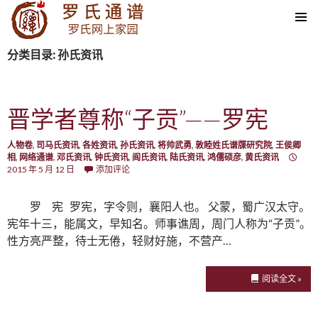
SKIP TO CONTENT
分类目录: 孙氏资讯
晋学者尊称“子贡”——罗宪
人物卷
,
司马氏资讯
,
各姓资讯
,
孙氏资讯
,
将帅武勇
,
敦睦姓氏谱牒研究院
,
王侯卿
相
,
网络通谱
,
邓氏资讯
,
钟氏资讯
,
阎氏资讯
,
陆氏资讯
,
鸿儒硕彦
,
黄氏资讯
2015 年 5 月 12 日
添加评论
罗 宪 罗宪，字令则，襄阳人也。 父蒙，蜀广汉太守。
宪年十三，能属文，早知名。师事谯周，周门人称为“子贡”。
性方亮严整，待士无倦，轻财好施，不营产…
阅读全文 »