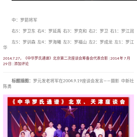
中：罗箭将军
右5：罗卫东 右4：罗延禹 右3：罗克和 右2：罗卫 右1：罗江润
左5：罗训森 左4：罗海曦 左3：罗福山 左2：罗成龙 左1：罗江
华
2014.7.27，《中华罗氏通谱》北京第二次座谈会筹备会代表合影
2014 年 7 月
29 日
添加评论
标题插图：
罗元发老将军在2004.9.19座谈会发言——摄影 中新社
陈勇