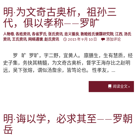
明·为文奇古奥析，祖孙三
代，俱以孝称——罗旷
人物卷
,
各姓资讯
,
各省罗氏
,
张氏资讯
,
忠义循良
,
敦睦姓氏谱牒研究院
,
江西
,
汤氏
资讯
,
王氏资讯
,
网络通谱
,
赵氏资讯
2015 年 9 月 10 日
添加评论
罗 旷 罗旷，字二野，宜黄人。 廪膳生，生有慧质，经
史子集，务抉其精髓，为文奇古奥析，督学王海存比之赵明
远，吴下张熔，谓似汤詹余，皆笃论也。 性孝友，…
阅读全文 »
明·诲以学，必求其至——罗朝
岳