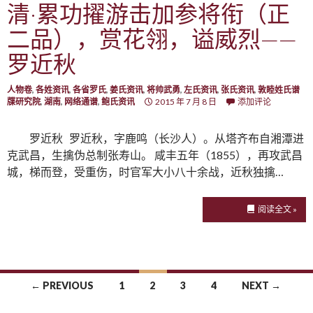
清·累功擢游击加参将衔（正
二品），赏花翎，谥威烈——
罗近秋
人物卷
,
各姓资讯
,
各省罗氏
,
姜氏资讯
,
将帅武勇
,
左氏资讯
,
张氏资讯
,
敦睦姓氏谱
牒研究院
,
湖南
,
网络通谱
,
鲍氏资讯
2015 年 7 月 8 日
添加评论
罗近秋 罗近秋，字鹿鸣（长沙人）。从塔齐布自湘潭进
克武昌，生擒伪总制张寿山。 咸丰五年（1855），再攻武昌
城，梯而登，受重伤，时官军大小八十余战，近秋独擒…
阅读全文 »
← PREVIOUS
1
2
3
4
NEXT →
Posts navigation