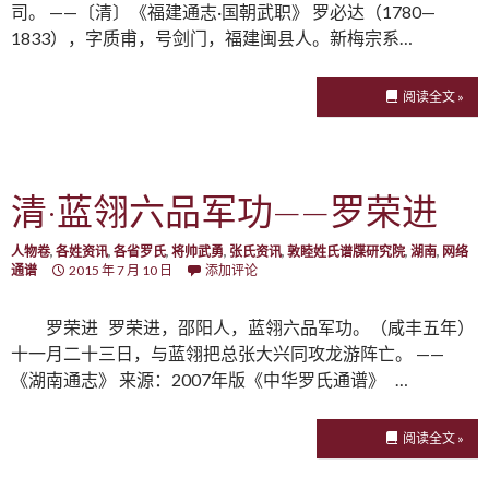
司。 ——〔清〕《福建通志·国朝武职》 罗必达（1780—
1833），字质甫，号剑门，福建闽县人。新梅宗系…
阅读全文 »
清·蓝翎六品军功——罗荣进
人物卷
,
各姓资讯
,
各省罗氏
,
将帅武勇
,
张氏资讯
,
敦睦姓氏谱牒研究院
,
湖南
,
网络
通谱
2015 年 7 月 10 日
添加评论
罗荣进 罗荣进，邵阳人，蓝翎六品军功。（咸丰五年）
十一月二十三日，与蓝翎把总张大兴同攻龙游阵亡。 ——
《湖南通志》 来源：2007年版《中华罗氏通谱》 …
阅读全文 »