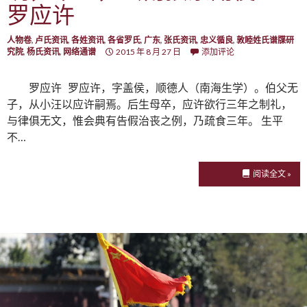
罗应许
人物卷
,
卢氏资讯
,
各姓资讯
,
各省罗氏
,
广东
,
张氏资讯
,
忠义循良
,
敦睦姓氏谱牒研
究院
,
杨氏资讯
,
网络通谱
2015 年 8 月 27 日
添加评论
罗应许 罗应许，字盖侯，顺德人（南海生学）。伯父无
子，从小汪以应许嗣焉。后生母卒，应许欲行三年之制礼，
与律俱无文，惟会典有告假治丧之例，乃疏食三年。 生平
不…
阅读全文 »