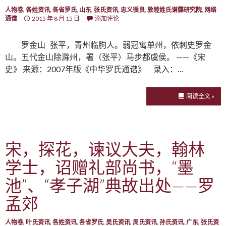
人物卷
,
各姓资讯
,
各省罗氏
,
山东
,
张氏资讯
,
忠义循良
,
敦睦姓氏谱牒研究院
,
网络
通谱
2015 年 8 月 15 日
添加评论
罗金山 张平，青州临朐人。弱冠寓单州，依刺史罗金
山。五代金山除滁州，署（张平）马步都虞侯。 ——《宋
史》 来源：2007年版《中华罗氏通谱》 录入：…
阅读全文 »
宋，探花，谏议大夫，翰林
学士，诏赠礼部尚书，“墨
池”、“孝子湖”典故出处——罗
孟郊
人物卷
,
叶氏资讯
,
各姓资讯
,
各省罗氏
,
吴氏资讯
,
周氏资讯
,
孙氏资讯
,
广东
,
张氏资