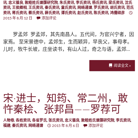
讯
,
忠义循良
,
敦睦姓氏谱牒研究院
,
朱氏资讯
,
李氏资讯
,
杨氏资讯
,
梁氏资讯
,
沈氏
资讯
,
王侯卿相
,
王氏资讯
,
秦氏资讯
,
童氏资讯
,
网络通谱
,
罗氏资讯
,
胡氏资讯
,
范氏
资讯
,
蒋氏资讯
,
蔡氏资讯
,
薛氏资讯
,
谭氏资讯
,
赵氏资讯
,
陈氏资讯
,
鸿儒硕彦
2015 年 8 月 12 日
添加评论
罗孟郊 罗孟郊，其先南昌人。五代间，为官兴宁者，因
家焉。 至宋景德中，孟郊生，生而颖异，早丧父，事母孝。
儿时，牧牛长坡，庄坐读书，有山人过，奇之与语，孟郊…
阅读全文 »
宋·进士，知筠、常二州，敢
忤秦桧、张邦昌——罗荐可
人物卷
,
各姓资讯
,
各省罗氏
,
张氏资讯
,
忠义循良
,
敦睦姓氏谱牒研究院
,
李氏资讯
,
福建
,
秦氏资讯
,
网络通谱
2015 年 8 月 6 日
添加评论