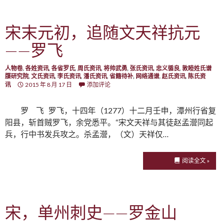
宋末元初，追随文天祥抗元
——罗飞
人物卷
,
各姓资讯
,
各省罗氏
,
周氏资讯
,
将帅武勇
,
张氏资讯
,
忠义循良
,
敦睦姓氏谱
牒研究院
,
文氏资讯
,
李氏资讯
,
潘氏资讯
,
省籍待补
,
网络通谱
,
赵氏资讯
,
陈氏资
讯
2015 年 8 月 17 日
添加评论
罗 飞 罗飞，十四年（1277）十二月壬申，潭州行省复
阳县，斩首贼罗飞，余党悉平。“宋文天祥与其徒赵孟瀯同起
兵，行中书发兵攻之。杀孟瀯，（文）天祥仅…
阅读全文 »
宋，单州刺史——罗金山