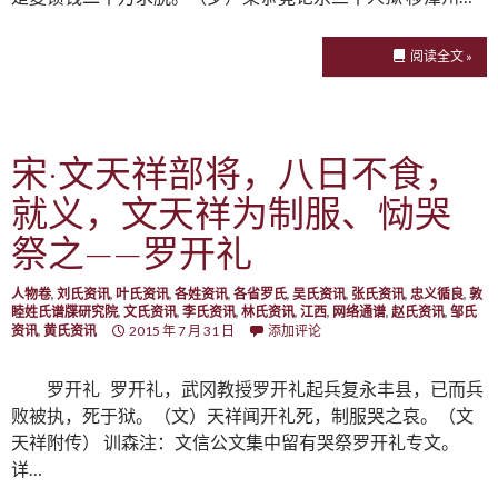
阅读全文 »
宋·文天祥部将，八日不食，
就义，文天祥为制服、恸哭
祭之——罗开礼
人物卷
,
刘氏资讯
,
叶氏资讯
,
各姓资讯
,
各省罗氏
,
吴氏资讯
,
张氏资讯
,
忠义循良
,
敦
睦姓氏谱牒研究院
,
文氏资讯
,
李氏资讯
,
林氏资讯
,
江西
,
网络通谱
,
赵氏资讯
,
邹氏
资讯
,
黄氏资讯
2015 年 7 月 31 日
添加评论
罗开礼 罗开礼，武冈教授罗开礼起兵复永丰县，已而兵
败被执，死于狱。（文）天祥闻开礼死，制服哭之哀。（文
天祥附传） 训森注：文信公文集中留有哭祭罗开礼专文。
详…