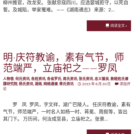
柳州推官，改龙安。 张献忠寇四川，应选婴城拒守，以死自
誓。及城陷，举家罹难。 ——《湖南通志》 来源：2…
阅读全文 »
明·庆符教谕，素有气节，师
范端严，立庙祀之——罗凤
人物卷
,
何氏资讯
,
各姓资讯
,
各省罗氏
,
周氏资讯
,
张氏资讯
,
忠义循良
,
敦睦姓氏谱
牒研究院
,
杨氏资讯
,
湖南
,
网络通谱
,
蒋氏资讯
2015 年 8 月 30 日
添加评
论
罗 凤 罗凤，字文祥，湖广巴陵人。 任庆符教谕，素有
气节，师范端严，一时名人如杨一时、蒋冕、周叙等，皆出
其门下。 万历间，何汝成至县，立庙祀之。张景…