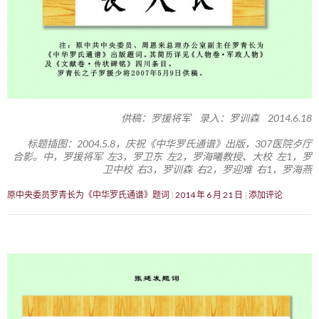
供稿：罗援将军 录入：罗训森 2014.6.18
标题插图：2004.5.8，庆祝《中华罗氏通谱》出版，307医院歺厅
合影。中，罗援将军 左3，罗卫东 左2，罗海曦教授、大校 左1，罗
卫中校 右3，罗训森 右2，罗迎难 右1，罗海燕
原中央委员罗青长为《中华罗氏通谱》题词
2014 年 6 月 21 日
添加评论