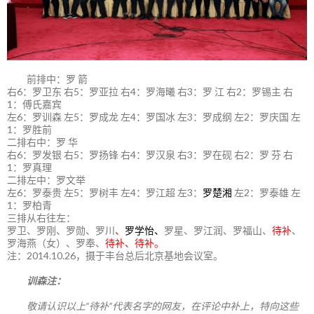
前排中：罗 箭
右6：罗卫东 右5：罗亚拉 右4：罗海曦 右3：罗 江 右2：罗锡主 右
1：傅氏嘉宾
左6：罗训森 左5：罗成龙 左4：罗国冰 左3：罗成纲 左2：罗庆国 左
1：罗胜前
二排右中：罗 华
右6：罗发银 右5：罗扬锋 右4：罗汉泉 右3：罗在砚 右2：罗 芬 右
1：罗真理
二排左中：罗文举
左6：罗泰贵 左5：罗树丰 左4：罗江超 左3：
罗楚湘
左2：罗泰雄 左
1：罗柏青
三排从右往左：
罗卫、罗刚、罗勋、罗川
、
罗学怡、
罗星、罗江润、罗福山、
待补
、
罗海燕（女）、罗奉、
待补、待补。
注：2014.10.26，摄于丰台总后北京基地会议室。
训森注：
敬请认识以上“待补”代表名字的网友，在评论中补上，特向这些