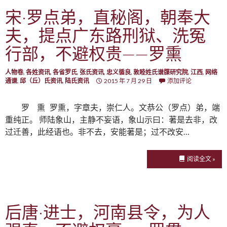
宋·罗点弟，直秘阁，朝奉大
夫，提点广东路刑狱、洗冤
行部，不避权贵——罗熏
人物卷
,
各姓资讯
,
各省罗氏
,
张氏资讯
,
忠义循良
,
敦睦姓氏谱牒研究院
,
江西
,
网络
通谱
,
邱（丘）氏资讯
,
陆氏资讯
2015 年 7 月 29 日
添加评论
罗 熏 罗熏，字章夫，崇仁人。文恭公（罗点）弟，端
重纯正。 师陆象山，主静不妄语，象山示曰：著是去非，改
过迁善，此经语也。非不去，安能著是；过不改安…
阅读全文 »
后唐·进士，河南县令，为人