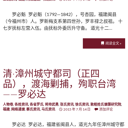
罗必魁 罗必魁（1792—1842），号杏园，福建闽县
（今福州市）人。罗新梅支系第四世孙，罗丰禄之叔祖。 十
七岁抚标左营入伍。由抚标外委历升守备。 道光十二…
阅读全文 »
清·漳州城守都司（正四
品），渡海剿捕，殉职台湾
——罗必达
人物卷
,
各姓资讯
,
各省罗氏
,
将帅武勇
,
张氏资讯
,
徐氏资讯
,
敦睦姓氏谱牒研究院
,
福建
,
网络通谱
,
蔡氏资讯
,
马氏资讯
2015 年 7 月 14 日
添加评论
罗必达 罗必达，福建省闽县人，道光九年任漳州城守都