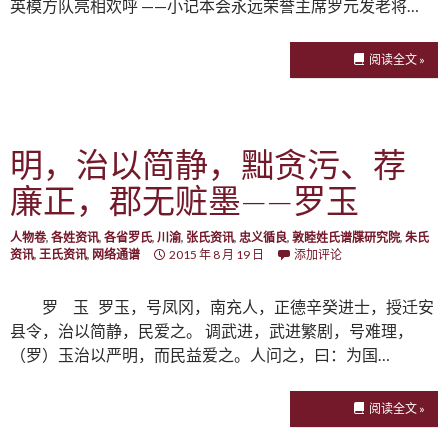
英模方队亮相欢呼 ——小记本会永远荣誉主席罗元发老将…
阅读全文 »
明，治以简静，黜贪污、荐
廉正，郡无赃墨——罗玉
人物卷
,
各姓资讯
,
各省罗氏
,
川渝
,
张氏资讯
,
忠义循良
,
敦睦姓氏谱牒研究院
,
朱氏
资讯
,
王氏资讯
,
网络通谱
2015 年 8 月 19 日
添加评论
罗 玉 罗玉，号凤冈，南充人，正德辛癸进士，授迁安
县令，治以简静，民爱之。 调武进，武进繁剧，号难理，
（罗）玉治以严明，而民益爱之。人问之，曰：为国…
阅读全文 »