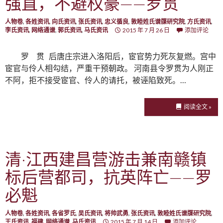
强直，不避权豪——罗贯
人物卷
,
各姓资讯
,
向氏资讯
,
张氏资讯
,
忠义循良
,
敦睦姓氏谱牒研究院
,
方氏资讯
,
李氏资讯
,
网络通谱
,
郭氏资讯
,
马氏资讯
2015 年 7 月 26 日
添加评论
罗 贯 后唐庄宗进入洛阳后，宦官势力死灰复燃。宫中
宦官与伶人相勾结，严重干预朝政。 河南县令罗贯为人刚正
不阿，拒不接受宦官、伶人的请托，被诬陷致死。…
阅读全文 »
清·江西建昌营游击兼南赣镇
标后营都司，抗英阵亡——罗
必魁
人物卷
,
各姓资讯
,
各省罗氏
,
吴氏资讯
,
将帅武勇
,
张氏资讯
,
敦睦姓氏谱牒研究院
,
王氏资讯
,
福建
,
网络通谱
,
马氏资讯
2015 年 7 月 14 日
添加评论