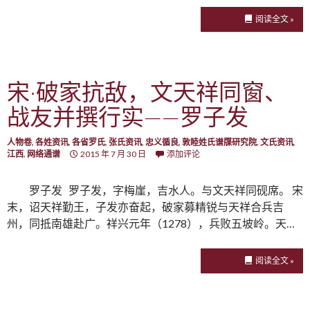
阅读全文 »
宋·破家抗敌，文天祥同窗、
战友并撰行实——罗子发
人物卷
,
各姓资讯
,
各省罗氏
,
张氏资讯
,
忠义循良
,
敦睦姓氏谱牒研究院
,
文氏资讯
,
江西
,
网络通谱
2015 年 7 月 30 日
添加评论
罗子发 罗子发，字梅崖，吉水人。与文天祥同砚席。 宋
末，诏天祥勤王，子发亦奋起，破家募精锐与天祥合兵吉
州，同抵南雄赴广。祥兴元年（1278），兵败五坡岭。天…
阅读全文 »