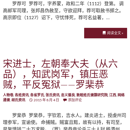
罗荐可 罗荐可，字养蒙，政和二年（1112）登第。 调
高邮军司理，张邦昌伪赦至，守欲迎拜，荐可取赦书掷之。
高宗即位（1127）诏下，守忧悸死，荐可名益著，…
阅读全文 »
宋进士，左朝奉大夫（从六
品），知武岗军，镇压恶
贼，平反冤狱——罗棐恭
人物卷
,
各姓资讯
,
各省罗氏
,
张氏资讯
,
忠义循良
,
敦睦姓氏谱牒研究院
,
江西
,
网络
通谱
,
胡氏资讯
2015 年 8 月 4 日
添加评论
罗棐恭 罗棐恭，字钦若，吉水人。建炎进士，授虔州司
理参军，宣谕使。 命捕贼。贼富且黠，故有以持，有司至，
是复馈钱二十万求脱。（罗）棐恭竟论杀三十人狱 移潭州…