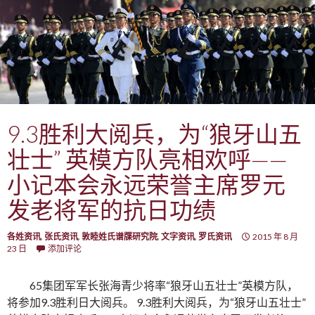
9.3胜利大阅兵，为“狼牙山五
壮士” 英模方队亮相欢呼——
小记本会永远荣誉主席罗元
发老将军的抗日功绩
各姓资讯
,
张氏资讯
,
敦睦姓氏谱牒研究院
,
文字资讯
,
罗氏资讯
2015 年 8 月
23 日
添加评论
65集团军军长张海青少将率“狼牙山五壮士”英模方队，
将参加9.3胜利日大阅兵。 9.3胜利大阅兵，为“狼牙山五壮士”