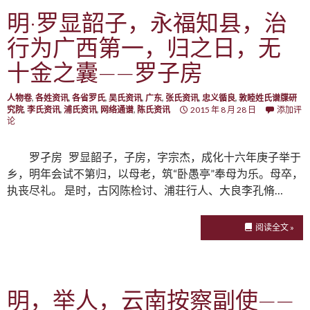
明·罗显韶子，永福知县，治
行为广西第一，归之日，无
十金之囊——罗子房
人物卷
,
各姓资讯
,
各省罗氏
,
吴氏资讯
,
广东
,
张氏资讯
,
忠义循良
,
敦睦姓氏谱牒研
究院
,
李氏资讯
,
浦氏资讯
,
网络通谱
,
陈氏资讯
2015 年 8 月 28 日
添加评
论
罗孑房 罗显韶子，子房，字宗杰，成化十六年庚子举于
乡，明年会试不第归，以母老，筑“卧愚亭”奉母为乐。母卒，
执丧尽礼。 是时，古冈陈检讨、浦荘行人、大良李孔脩…
阅读全文 »
明，举人，云南按察副使——