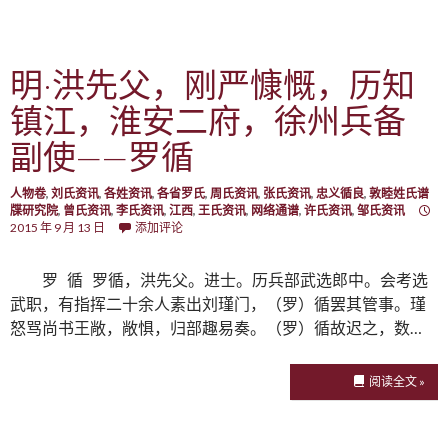
明·洪先父，刚严慷慨，历知
镇江，淮安二府，徐州兵备
副使——罗循
人物卷
,
刘氏资讯
,
各姓资讯
,
各省罗氏
,
周氏资讯
,
张氏资讯
,
忠义循良
,
敦睦姓氏谱
牒研究院
,
曾氏资讯
,
李氏资讯
,
江西
,
王氏资讯
,
网络通谱
,
许氏资讯
,
邹氏资讯
2015 年 9 月 13 日
添加评论
罗 循 罗循，洪先父。进士。历兵部武选郎中。会考选
武职，有指挥二十余人素出刘瑾门，（罗）循罢其管事。瑾
怒骂尚书王敞，敞惧，归部趣易奏。（罗）循故迟之，数…
阅读全文 »