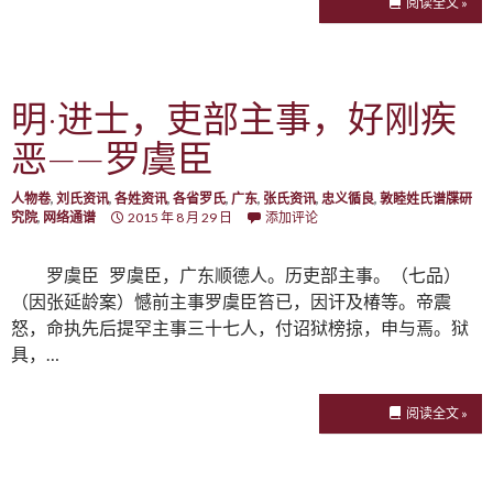
阅读全文 »
明·进士，吏部主事，好刚疾
恶——罗虞臣
人物卷
,
刘氏资讯
,
各姓资讯
,
各省罗氏
,
广东
,
张氏资讯
,
忠义循良
,
敦睦姓氏谱牒研
究院
,
网络通谱
2015 年 8 月 29 日
添加评论
罗虞臣 罗虞臣，广东顺德人。历吏部主事。（七品）
（因张延龄案）憾前主事罗虞臣笞已，因讦及椿等。帝震
怒，命执先后提罕主事三十七人，付诏狱榜掠，申与焉。狱
具，…
阅读全文 »