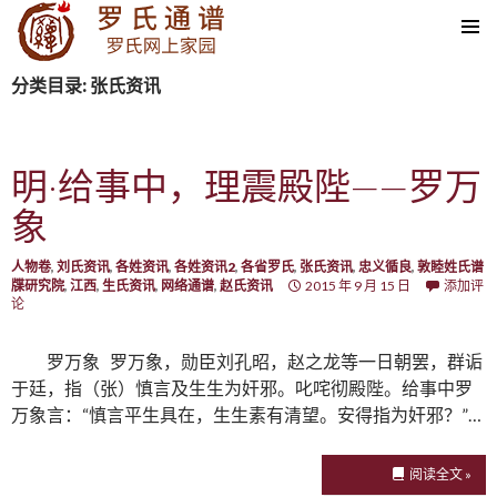
SKIP TO CONTENT
分类目录: 张氏资讯
明·给事中，理震殿陛——罗万
象
人物卷
,
刘氏资讯
,
各姓资讯
,
各姓资讯2
,
各省罗氏
,
张氏资讯
,
忠义循良
,
敦睦姓氏谱
牒研究院
,
江西
,
生氏资讯
,
网络通谱
,
赵氏资讯
2015 年 9 月 15 日
添加评
论
罗万象 罗万象，勋臣刘孔昭，赵之龙等一日朝罢，群诟
于廷，指（张）慎言及生生为奸邪。叱咤彻殿陛。给事中罗
万象言：“慎言平生具在，生生素有清望。安得指为奸邪？”…
阅读全文 »