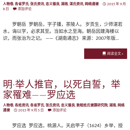
人物卷
,
各省罗氏
,
张氏资讯
,
忠义循良
,
湖南
,
湛氏资讯
,
网络通谱
2015 年 9 月
8 日
添加评论
罗朝岳 罗朝岳，字子锺，茶陵人。 岁贡生，少师湛若
水，诲以学，必求其至。当如水之至海。朝岳因建海楼以
识，而张治为之记。 ——《湖南通志》 来源：2007年版…
阅读全文 »
明·举人推官，以死自誓，举
家罹难——罗应选
人物卷
,
各姓资讯
,
各省罗氏
,
张氏资讯
,
忠义循良
,
敦睦姓氏谱牒研究院
,
湖南
,
网络
通谱
2015 年 9 月 5 日
添加评论
罗应选 罗应选，桃源人。天启甲子（1624）乡举，授