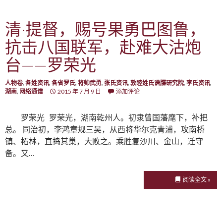
清·提督，赐号果勇巴图鲁，
抗击八国联军，赴难大沽炮
台——罗荣光
人物卷
,
各姓资讯
,
各省罗氏
,
将帅武勇
,
张氏资讯
,
敦睦姓氏谱牒研究院
,
李氏资讯
,
湖南
,
网络通谱
2015 年 7 月 9 日
添加评论
罗荣光 罗荣光，湖南乾州人。初隶曾国藩麾下，补把
总。 同治初，李鸿章规三吴，从西将华尔克青浦，攻南桥
镇、柘林，直捣其巢，大败之。乘胜复沙川、金山，迁守
备。又…
阅读全文 »