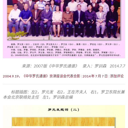
来源：2007版《中华罗氏通谱》 录入：罗训森 2014.7.7
2004.9.19，《中华罗氏通谱》京津座谈会代表合影
2014 年 7 月 7 日
添加评论
标题插图：左2，罗元发 右2，王在齐夫人 右1，罗卫东院长兼
本会北京联络处主任 左1，罗训森总编