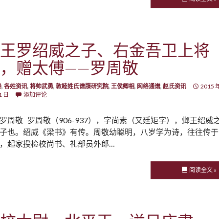
王罗绍威之子、右金吾卫上将
，赠太傅——罗周敬
卷
,
各姓资讯
,
将帅武勇
,
敦睦姓氏谱牒研究院
,
王侯卿相
,
网络通谱
,
赵氏资讯
2015 
1 日
添加评论
罗周敬 罗周敬（906-937），字尚素（又廷矩字），邺王绍威
子也。绍威《梁书》有传。周敬幼聪明，八岁学为诗，往往传于
，起家授检校尚书、礼部员外郎…
阅读全文 »