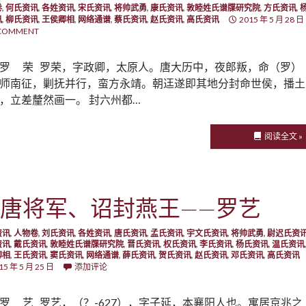
卷
,
何氏资讯
,
各姓资讯
,
宋氏资讯
,
将帅武勇
,
康氏资讯
,
敦睦姓氏谱牒研究院
,
方氏资讯
,
讯
,
柳氏资讯
,
王侯卿相
,
网络通谱
,
蔡氏资讯
,
赵氏资讯
,
高氏资讯
2015 年 5 月 28 日
 COMMENT
罗 荣 罗荣，字政卿，太原人。唐大历中，夜郎叛，命（罗）
师南征，剿抚并行，蛮方永靖。朝迋遂即其地分封命世侯，播土
，立差釐然画一。 封六州都…
阅读全文 »
唐将军、诏封燕王——罗艺
资讯
,
人物卷
,
刘氏资讯
,
各姓资讯
,
唐氏资讯
,
孟氏资讯
,
宇文氏资讯
,
将帅武勇
,
尉迟氏资
资讯
,
戴氏资讯
,
敦睦姓氏谱牒研究院
,
晋氏资讯
,
权氏资讯
,
李氏资讯
,
杨氏资讯
,
温氏资讯
卿相
,
王氏资讯
,
窦氏资讯
,
网络通谱
,
薛氏资讯
,
贺氏资讯
,
赵氏资讯
,
邓氏资讯
,
高氏资讯
15 年 5 月 25 日
添加评论
罗 艺 罗艺，（？-627），字子延，本襄阳人也。寓居京兆之