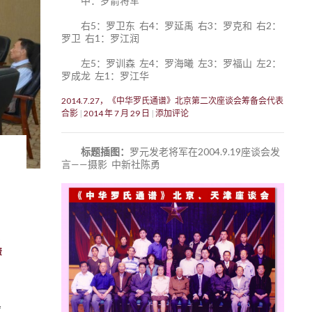
中：罗箭将军
右5：罗卫东 右4：罗延禹 右3：罗克和 右2：
罗卫 右1：罗江润
左5：罗训森 左4：罗海曦 左3：罗福山 左2：
罗成龙 左1：罗江华
2014.7.27，《中华罗氏通谱》北京第二次座谈会筹备会代表
合影
2014 年 7 月 29 日
添加评论
标题插图：
罗元发老将军在2004.9.19座谈会发
言——摄影 中新社陈勇
资
厦