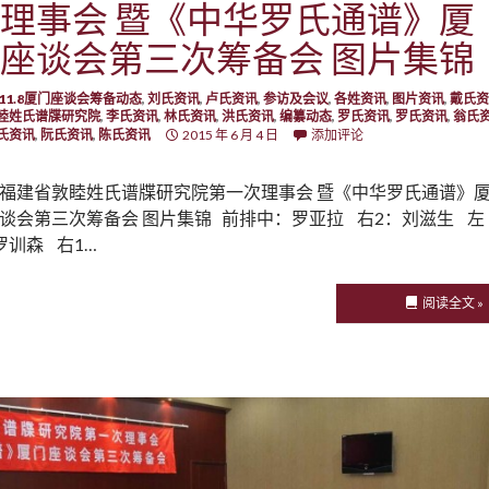
理事会 暨《中华罗氏通谱》厦
座谈会第三次筹备会 图片集锦
5.11.8厦门座谈会筹备动态
,
刘氏资讯
,
卢氏资讯
,
参访及会议
,
各姓资讯
,
图片资讯
,
戴氏资
睦姓氏谱牒研究院
,
李氏资讯
,
林氏资讯
,
洪氏资讯
,
编纂动态
,
罗氏资讯
,
罗氏资讯
,
翁氏
氏资讯
,
阮氏资讯
,
陈氏资讯
2015 年 6 月 4 日
添加评论
福建省敦睦姓氏谱牒研究院第一次理事会 暨《中华罗氏通谱》
谈会第三次筹备会 图片集锦 前排中：罗亚拉 右2：刘滋生 左
罗训森 右1…
阅读全文 »