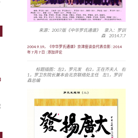
来源：2007版《中华罗氏通谱》 录入：罗训
森 2014.7.7
2004.9.19，《中华罗氏通谱》京津座谈会代表合影
2014
年 7 月 7 日
添加评论
标题插图：左2，罗元发 右2，王在齐夫人 右
1，罗卫东院长兼本会北京联络处主任 左1，罗训
网
森总编
贼