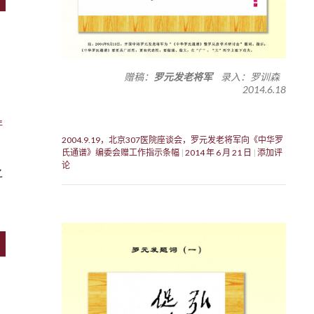
赠稿：
罗元发老将军
录入：罗训森
2014.6.18
年
2004.9.19，北京307医院座谈会，罗元发老将军向《中华罗
氏通谱》编委会赠工作指示条幅
2014 年 6 月 21 日
添加评
论
之