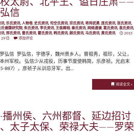
校太尉、北平王、谥日庄肃——
弘信
资讯
,
乐氏资讯
,
人物卷
,
史氏资讯
,
司空氏资讯
,
宗氏资讯
,
将帅武勇
,
庞氏资讯
,
张氏资讯
,
姓氏谱牒研究院
,
朱氏资讯
,
李氏资讯
,
王侯卿相
,
秦氏资讯
,
网络通谱
,
葛氏资讯
,
袁氏资讯
资讯
,
邢氏资讯
,
雷氏资讯
,
霍氏资讯
,
韩氏资讯
,
顾氏资讯
,
马氏资讯
,
黄氏资讯
2015
 29 日
添加评论
罗弘信 罗弘信，字德孚，魏州贵乡人。曾祖秀，祖珍，父让，
本州军校。 弘信少从戎役，历事节度使韩简，乐彦祯。光启末
85-887），彦祯子从训忌牙军，出…
阅读全文 »
·播州侯、六州都督、延边招讨
、太子太保、荣禄大夫——罗荣