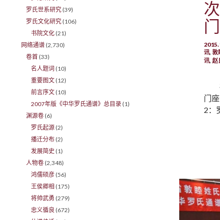
次
罗氏世系研究
(39)
门
罗氏文化研究
(106)
书院文化
(21)
201
网络通谱
(2,730)
讯
,
敦
卷首
(33)
讯
,
赵
名人题词
(10)
重要图文
(12)
前言序文
(10)
门座
2007年版《中华罗氏通谱》总目录
(1)
2：
渊源卷
(6)
罗氏起源
(2)
播迁分布
(2)
发展简史
(1)
人物卷
(2,348)
鸿儒硕彦
(56)
王侯卿相
(175)
将帅武勇
(279)
忠义循良
(672)