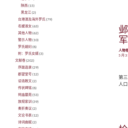
陕西
(15)
黑龙江
(2)
台港澳及海外罗氏
(79)
邺
名嫒淑女
(63)
其他人物
(62)
军
警示人物
(10)
罗氏媳妇
(8)
人物
附：罗氏女婿
(3)
5 月 3
文献卷
(202)
序跋选录
(29)
郡望堂号
(12)
第三
诏诰敕文
(2)
人口
传状碑铭
(8)
祠庙墓苑
(53)
族规家训
(39)
奏折奏议
(2)
文论书表
(12)
诗词曲赋
(2)