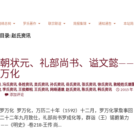
网络总祠
罗氏著作
联宗联谊
简报集锦
通知通告
本站简
目录: 赵氏资讯
朝状元、礼部尚书、谥文懿——
万化
卷
,
冯氏资讯
,
各姓资讯
,
吴氏资讯
,
孙氏资讯
,
岳氏资讯
,
张氏资讯
,
徐氏资讯
,
敦睦姓氏谱
院
,
李氏资讯
,
王侯卿相
,
王氏资讯
,
网络通谱
,
赵氏资讯
,
陈氏资讯
,
韩氏资讯
2015 年 
日
添加评论
罗万化 罗万化，万历二十年（1592）十二月，罗万化掌詹事回
二十二年九月致仕，礼部尚书罗成化等，群诣（王）锡爵第力
 ——《明史》·卷218·王传 尚…