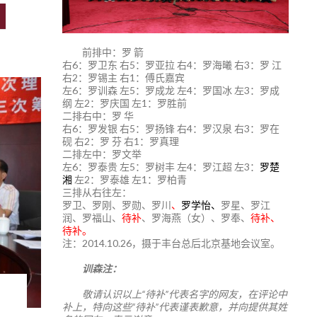
前排中：罗 箭
右6：罗卫东 右5：罗亚拉 右4：罗海曦 右3：罗 江
右2：罗锡主 右1：傅氏嘉宾
左6：罗训森 左5：罗成龙 左4：罗国冰 左3：罗成
纲 左2：罗庆国 左1：罗胜前
二排右中：罗 华
右6：罗发银 右5：罗扬锋 右4：罗汉泉 右3：罗在
砚 右2：罗 芬 右1：罗真理
二排左中：罗文举
左6：罗泰贵 左5：罗树丰 左4：罗江超 左3：
罗楚
湘
左2：罗泰雄 左1：罗柏青
三排从右往左：
罗卫、罗刚、罗勋、罗川
、
罗学怡、
罗星、罗江
润、罗福山、
待补
、罗海燕（女）、罗奉、
待补、
待补。
注：2014.10.26，摄于丰台总后北京基地会议室。
训森注：
敬请认识以上“待补”代表名字的网友，在评论中
补上，特向这些“待补”代表谨表歉意，并向提供其姓