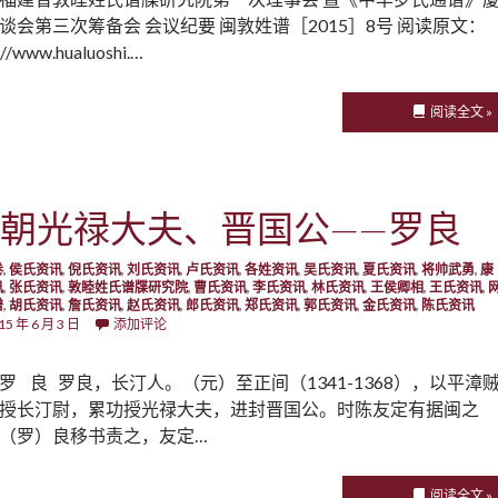
谈会第三次筹备会 会议纪要 闽敦姓谱［2015］8号 阅读原文：
://www.hualuoshi.…
阅读全文 »
朝光禄大夫、晋国公——罗良
卷
,
侯氏资讯
,
倪氏资讯
,
刘氏资讯
,
卢氏资讯
,
各姓资讯
,
吴氏资讯
,
夏氏资讯
,
将帅武勇
,
康
讯
,
张氏资讯
,
敦睦姓氏谱牒研究院
,
曹氏资讯
,
李氏资讯
,
林氏资讯
,
王侯卿相
,
王氏资讯
,
谱
,
胡氏资讯
,
詹氏资讯
,
赵氏资讯
,
郎氏资讯
,
郑氏资讯
,
郭氏资讯
,
金氏资讯
,
陈氏资讯
15 年 6 月 3 日
添加评论
罗 良 罗良，长汀人。（元）至正间（1341-1368），以平漳
授长汀尉，累功授光禄大夫，进封晋国公。时陈友定有据闽之
（罗）良移书责之，友定…
阅读全文 »