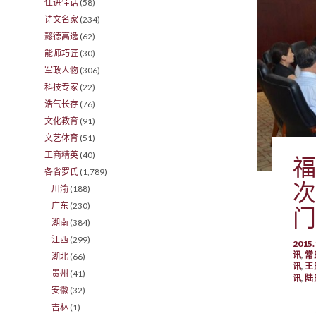
仕进佳话
(58)
诗文名家
(234)
懿德高逸
(62)
能师巧匠
(30)
军政人物
(306)
科技专家
(22)
浩气长存
(76)
文化教育
(91)
文艺体育
(51)
工商精英
(40)
福
各省罗氏
(1,789)
次
川渝
(188)
广东
(230)
门
湖南
(384)
江西
(299)
201
讯
,
常
湖北
(66)
讯
,
王
贵州
(41)
讯
,
陆
安徽
(32)
吉林
(1)