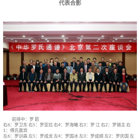
代表合影
前排中：罗 箭
右6：罗卫东 右5：罗亚拉 右4：罗海曦 右3：罗 江 右2：罗锡主 右
1：傅氏嘉宾
左6：罗训森 左5：罗成龙 左4：罗国冰 左3：罗成纲 左2：罗庆国 左