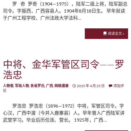
罗 奇 罗奇（1904—1975），陆军二级上将，陆军副总
司令。字振西，广西容县人。1904年8月18日生。 早年就读
于广州工程学校、广州法政大学法科…
阅读全文 »
中将、金华军管区司令——罗
浩忠
人物卷
,
军政人物
,
各省罗氏
,
广西
,
网络通谱
2015 年 4 月 25 日
添加评
论
罗浩忠 罗浩忠（1896—1972）中将，军管区司令。字
心汉，广西中渡（今并入鹿寨县）人。早年曾入广西陆军讲
武堂学习。毕业后历任连、营长。 1925年，广西…