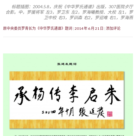
标题插图：2004.5.8，庆祝《中华罗氏通谱》出版，307医院歺厅
合影。中，罗援将军 左3，罗卫东 左2，罗海曦教授、大校 左1，罗
卫中校 右3，罗训森 右2，罗迎难 右1，罗海燕
原中央委员罗青长为《中华罗氏通谱》题词
2014 年 6 月 21 日
添加评论