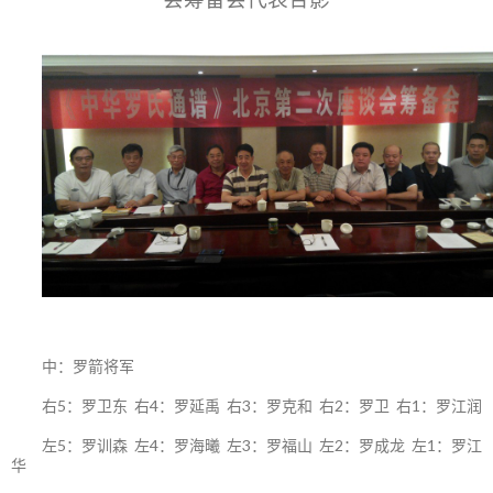
中：罗箭将军
右5：罗卫东 右4：罗延禹 右3：罗克和 右2：罗卫 右1：罗江润
左5：罗训森 左4：罗海曦 左3：罗福山 左2：罗成龙 左1：罗江
华