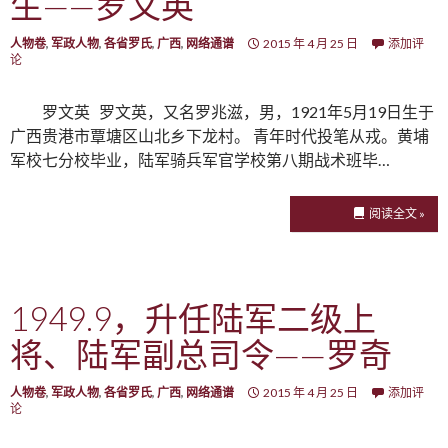
生——罗文英
人物卷
,
军政人物
,
各省罗氏
,
广西
,
网络通谱
2015 年 4 月 25 日
添加评
论
罗文英 罗文英，又名罗兆滋，男，1921年5月19日生于
广西贵港市覃塘区山北乡下龙村。 青年时代投笔从戎。黄埔
军校七分校毕业，陆军骑兵军官学校第八期战术班毕…
阅读全文 »
1949.9，升任陆军二级上
将、陆军副总司令——罗奇
人物卷
,
军政人物
,
各省罗氏
,
广西
,
网络通谱
2015 年 4 月 25 日
添加评
论