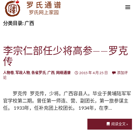
SKIP TO CONTENT
分类目录: 广西
李宗仁部任少将高参——罗克
传
人物卷
,
军政人物
,
各省罗氏
,
广西
,
网络通谱
2015 年 4 月 25 日
添加评
论
罗克传 罗克传，少将。广西容县人。毕业于黄埔陆军军
官学校第二期。曾任第一师连、营、副团长，第一旅参谋主
任。 1933年，任补充团上校团长。 1934年，在李…
阅读全文 »