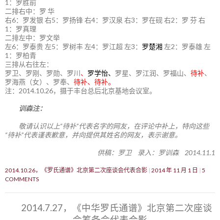
1：罗胜前
二排右中：罗 华
右6：罗发银 右5：罗扬锋 右4：罗汉泉 右3：罗在砚 右2：罗 芬 右
1：罗真理
二排左中：罗文举
左6：罗泰贵 左5：罗树丰 左4：罗江超 左3：
罗楚湘
左2：罗泰雄 左
1：罗柏青
三排从右往左：
罗卫、罗刚、罗勋、罗川
、
罗学怡、
罗星、罗江润、罗福山、
待补
、
罗海燕（女）、罗奉、
待补、待补。
注：2014.10.26，摄于丰台总后北京基地会议室。
训森注：
敬请认识以上“待补”代表名字的网友，在评论中补上，特向这些
“待补”代表谨表歉意，并向提供其姓名的网友，表示谢意。
供稿：罗卫 录入：罗训森 2014.11.1
2014.10.26，《罗氏通谱》北京第二次座谈会代表合影
2014 年 11 月 1 日
5
COMMENTS
2014.7.27，《中华罗氏通谱》北京第二次座谈
会筹备会代表合影