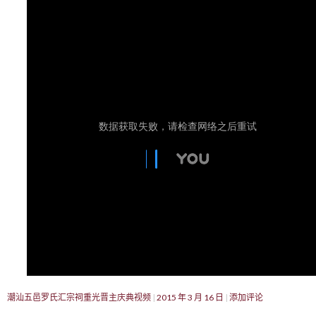
潮汕五邑罗氏汇宗祠重光晋主庆典视频
2015 年 3 月 16 日
添加评论