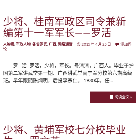
少将、桂南军政区司令兼新
编第十一军军长——罗活
人物卷
,
军政人物
,
各省罗氏
,
广西
,
网络通谱
2015 年 4 月 25 日
添加评
论
罗 活 罗活，少将，军长。号清清，广西人。毕业于护
国第二军讲武堂第一期、广西讲武堂南宁军分校第六期高级
班。早年跟随陈炯明，后投李宗仁。 1930年，任…
阅读全文 »
少将、黄埔军校七分校毕业