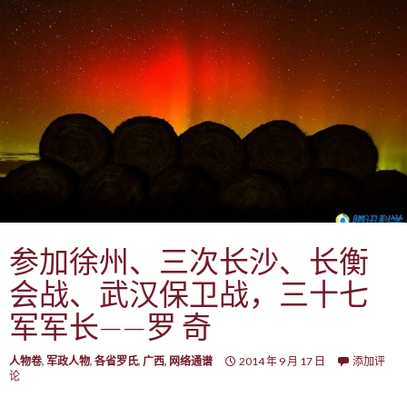
参加徐州、三次长沙、长衡
会战、武汉保卫战，三十七
军军长——罗 奇
人物卷
,
军政人物
,
各省罗氏
,
广西
,
网络通谱
2014 年 9 月 17 日
添加评
论