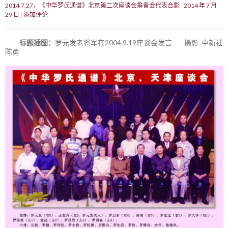
2014.7.27，《中华罗氏通谱》北京第二次座谈会筹备会代表合影
2014 年 7 月
29 日
添加评论
标题插图：
罗元发老将军在2004.9.19座谈会发言——摄影 中新社
陈勇