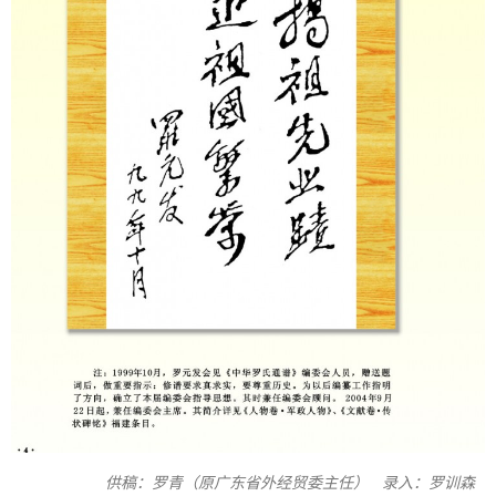
供稿：罗青（原广东省外经贸委主任） 录入：罗训森