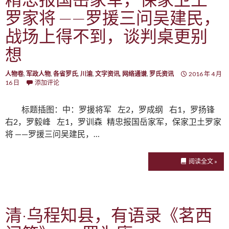
罗家将 ——罗援三问吴建民，
战场上得不到，谈判桌更别
想
人物卷
,
军政人物
,
各省罗氏
,
川渝
,
文字资讯
,
网络通谱
,
罗氏资讯
2016 年 4 月
16 日
添加评论
标题插图：中：罗援将军 左2，罗成纲 右1，罗扬锋
右2，罗毅峰 左1，罗训森 精忠报国岳家军，保家卫土罗家
将 ——罗援三问吴建民，…
阅读全文 »
清·乌程知县，有语录《茗西