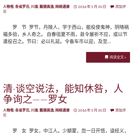
人物卷
,
各省罗氏
,
川渝
,
懿德高逸
,
网络通谱
2016 年 5 月 30 日
添加评
论
罗 节 罗节，丹陵人，学于西山，能役使鬼神，阴晴祸
福多验，乡人奇之。 自春徂夏不雨，县令屡祈不应，或以节
遣役召之。节曰：必以礼延。令备车币以迎，及至…
阅读全文 »
清·谈空说法，能知休咎，人
争询之——罗女
人物卷
,
各省罗氏
,
川渝
,
懿德高逸
,
网络通谱
2016 年 5 月 30 日
添加评
论
罗 女 罗女，中江人。少颛蒙，忽一日开悟，谙经义，