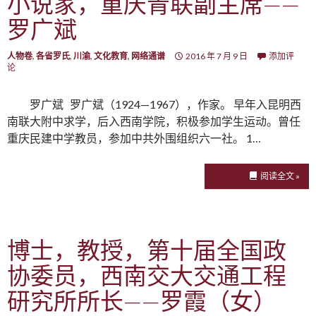
小说家，重庆青联副主席——
罗广斌
人物卷
,
各省罗氏
,
川渝
,
文化教育
,
网络通谱
2016 年 7 月 9 日
添加评
论
罗广斌 罗广斌（1924—1967），作家。 早年入昆明西
南联大附中求学，后入西南学院，积极参加学生运动。曾任
重庆民建中学教员，参加中共外围组织六一社。 1…
阅读全文 »
博士，教授，第十届全国政
协委员，西南交大交通工程
研究所所长——罗霞（女）