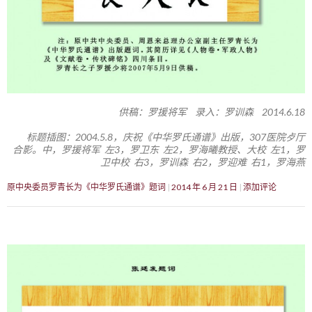
供稿：罗援将军 录入：罗训森 2014.6.18
标题插图：2004.5.8，庆祝《中华罗氏通谱》出版，307医院歺厅
合影。中，罗援将军 左3，罗卫东 左2，罗海曦教授、大校 左1，罗
卫中校 右3，罗训森 右2，罗迎难 右1，罗海燕
原中央委员罗青长为《中华罗氏通谱》题词
2014 年 6 月 21 日
添加评论