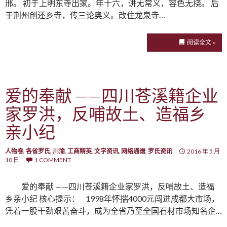
邢。 初于上明东寺出家。年十六，讲无常义，容色无挠。 后
于荆州创还乡寺，传三论奥义。改住龙泉寺…
阅读全文 »
爱的奉献 ——四川苍溪籍企业
家罗洪，反哺故土、造福乡
亲小纪
人物卷
,
各省罗氏
,
川渝
,
工商精英
,
文字资讯
,
网络通谱
,
罗氏资讯
2016 年 5 月
10 日
1 COMMENT
爱的奉献 ——四川苍溪籍企业家罗洪，反哺故土、造福
乡亲小纪 核心提示： 1998年怀揣4000元闯进成都大市场，
凭着一股干劲艰苦奋斗，成为全省乃至全国石材市场知名企…