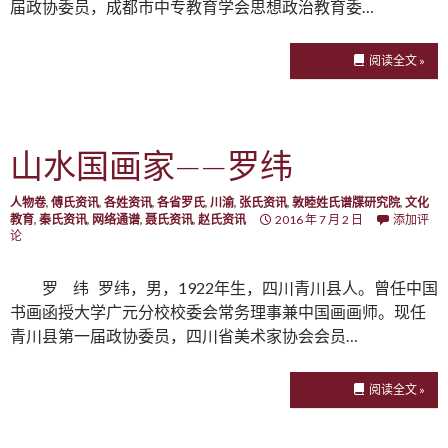
届政协委员，成都市中专教育学会思想政治教育委…
阅读全文 »
山水国画家——罗纬
人物卷
,
傅氏资讯
,
各姓资讯
,
各省罗氏
,
川渝
,
张氏资讯
,
敦睦姓氏谱牒研究院
,
文化
教育
,
秦氏资讯
,
网络通谱
,
聂氏资讯
,
赵氏资讯
2016 年 7 月 2 日
添加评
论
罗 纬 罗纬，男，1922年生，四川青川县人。曾任中国
书画函授大学广元分校校委会常务理事兼中国画画师。现任
青川县第一届政协委员，四川省美术家协会会员…
阅读全文 »