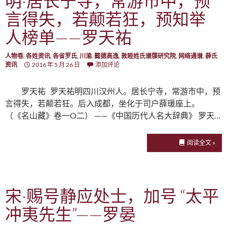
明·居长宁寺，常游市中，预
言得失，若颠若狂，预知举
人榜单——罗天祐
人物卷
,
各姓资讯
,
各省罗氏
,
川渝
,
懿德高逸
,
敦睦姓氏谱牒研究院
,
网络通谱
,
薛氏
资讯
2016 年 5 月 26 日
添加评论
罗天祐 罗天祐明四川汉州人。居长宁寺，常游市中，预
言得失，若颠若狂。后入成都，坐化于司户薛瑗座上。
（《名山藏》卷一O二） ——《中国历代人名大辞典》 罗天…
阅读全文 »
宋·赐号静应处士，加号 “太平
冲夷先生”——罗晏