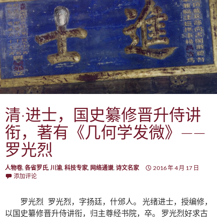
清·进士，国史纂修晋升侍讲
衔，著有《几何学发微》——
罗光烈
人物卷
,
各省罗氏
,
川渝
,
科技专家
,
网络通谱
,
诗文名家
2016 年 4 月 17 日
添加评论
罗光烈 罗光烈，字扬廷，什邠人。 光绪进士，授编修，
以国史纂修晋升侍讲衔，归主尊经书院，卒。 罗光烈好求古