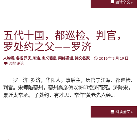
阅读全文 »
五代十国，都巡检、判官，
罗处约之父——罗济
人物卷
,
各省罗氏
,
川渝
,
忠义循良
,
网络通谱
,
诗文名家
2016 年 3 月 19 日
添加评论
罗 济 罗济，华阳人。事后主，历官宁江军、都巡检、
判官。宋师陷夔州，夔州高彦俦以符印授济而死。济降宋，
累迁太常丞。 子处约，有才思，常作“黄老先六经…
阅读全文 »