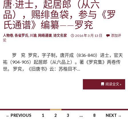
唐·进士，起居郎（从六
品），赐绯鱼袋，参与《罗
氏通谱》编纂——罗兖
人物卷
,
各省罗氏
,
川渝
,
网络通谱
,
诗文名家
2016 年 3 月 13 日
添加评
论
罗 兖 罗兖，字子制，唐开成（836-840）进士，官天
祐（904-905）起居郎（从六品上）。著《罗兖集》两卷传
世。 罗兖，《旧唐书》云：苏楷目不…
阅读全文 »
← PREVIOUS
1
2
3
…
8
NEXT →
Posts navigation