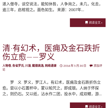
遂入僧寺，谈空说法，能知休咎，人争询之，未几，化去，
逾三年，启棺视之。面色如生。 来源：2007年…
阅读全文 »
清·有幻术，医痈及金石跌折
伤立愈——罗义
人物卷
,
各省罗氏
,
川渝
,
懿德高逸
,
网络通谱
2016 年 5 月 30 日
添加评
论
罗 义 罗义，罗江人，有幻术，医痈及金石跌折伤立
愈。尝以小石置杯中，蒙以帕咒之，即成银。人纳于怀探
之，则仍石。又以纸，沾水作二团，投水中，成双鲤，游…
阅读全文 »