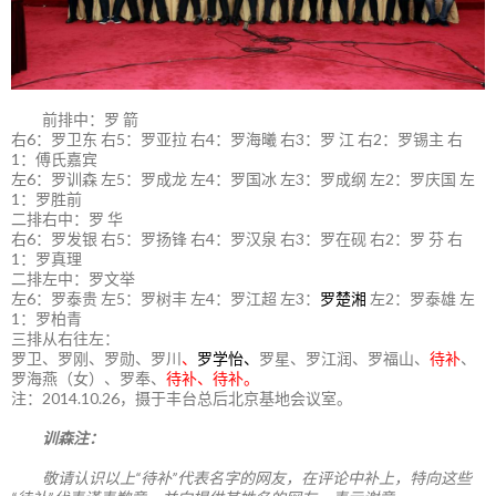
前排中：罗 箭
右6：罗卫东 右5：罗亚拉 右4：罗海曦 右3：罗 江 右2：罗锡主 右
1：傅氏嘉宾
左6：罗训森 左5：罗成龙 左4：罗国冰 左3：罗成纲 左2：罗庆国 左
1：罗胜前
二排右中：罗 华
右6：罗发银 右5：罗扬锋 右4：罗汉泉 右3：罗在砚 右2：罗 芬 右
1：罗真理
二排左中：罗文举
左6：罗泰贵 左5：罗树丰 左4：罗江超 左3：
罗楚湘
左2：罗泰雄 左
1：罗柏青
三排从右往左：
罗卫、罗刚、罗勋、罗川
、
罗学怡、
罗星、罗江润、罗福山、
待补
、
罗海燕（女）、罗奉、
待补、待补。
注：2014.10.26，摄于丰台总后北京基地会议室。
训森注：
敬请认识以上“待补”代表名字的网友，在评论中补上，特向这些