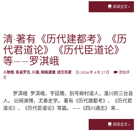
阅读全文 »
清·著有《历代建都考》《历
代君道论》《历代臣道论》
等——罗淇峨
人物卷
,
各省罗氏
,
川渝
,
网络通谱
,
诗文名家
2016 年 4 月 17 日
添加评
论
罗淇峨 罗淇峨，字廷赡，别号柳村道人，潼川府三台县
人。 记闻渊博，尤善史学。 著有《历代建都考》、《历代君
道论》、《历代臣道论》等篇。 ——《四川通志》 来…
阅读全文 »