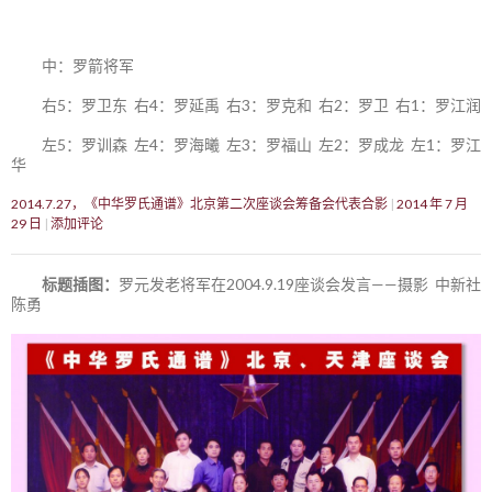
中：罗箭将军
右5：罗卫东 右4：罗延禹 右3：罗克和 右2：罗卫 右1：罗江润
左5：罗训森 左4：罗海曦 左3：罗福山 左2：罗成龙 左1：罗江
华
2014.7.27，《中华罗氏通谱》北京第二次座谈会筹备会代表合影
2014 年 7 月
29 日
添加评论
标题插图：
罗元发老将军在2004.9.19座谈会发言——摄影 中新社
陈勇