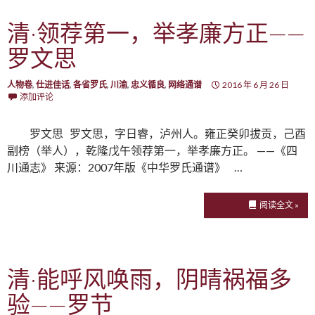
清·领荐第一，举孝廉方正——
罗文思
人物卷
,
仕进佳话
,
各省罗氏
,
川渝
,
忠义循良
,
网络通谱
2016 年 6 月 26 日
添加评论
罗文思 罗文思，字日睿，泸州人。雍正癸卯拔贡，己酉
副榜（举人），乾隆戊午领荐第一，举孝廉方正。 ——《四
川通志》 来源：2007年版《中华罗氏通谱》 …
阅读全文 »
清·能呼风唤雨，阴晴祸福多
验——罗节