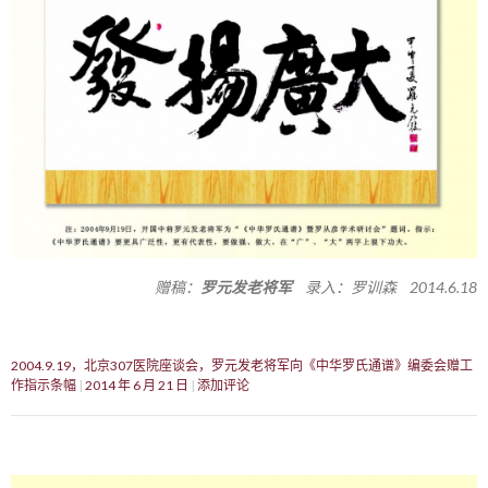
赠稿：
罗元发老将军
录入：罗训森 2014.6.18
2004.9.19，北京307医院座谈会，罗元发老将军向《中华罗氏通谱》编委会赠工
作指示条幅
2014 年 6 月 21 日
添加评论