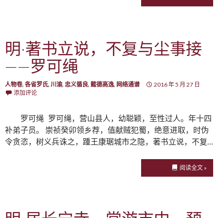
明·著书立说，不复与尘事接
——罗可绳
人物卷
,
各省罗氏
,
川渝
,
忠义循良
,
懿德高逸
,
网络通谱
2016 年 5 月 27 日
添加评论
罗可绳 罗可绳，营山县人，幼聪颖，至性过人。年十四
补弟子员。 崇祯癸卯领乡荐，值献贼犯蜀，绝意进取，时伪
令贪恣，树义兵诛之，踵王康琚城市之隐，著书立说，不复…
阅读全文 »