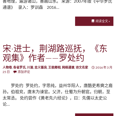
善地理，遍游诸山，善画山水。 来源：2007年版《中华罗氏
通谱》 录入：罗训森 2016…
阅读全文 »
宋·进士，荆湖路巡抚，《东
观集》作者——罗处约
人物卷
,
各省罗氏
,
川渝
,
忠义循良
,
王侯卿相
,
网络通谱
,
诗文名家
2016 年 3 月
25 日
添加评论
罗处约 罗处约，字思纯，益州华阳人，唐酷吏希奭之裔
孙。伯祖兖，唐末为谏官。父济，仕蜀为升朝官。归朝，至
太常丞。 处约尝作《黄老先六经论》，曰：先儒以太史公
论…