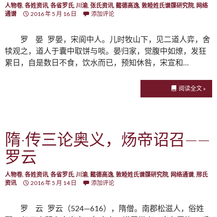
人物卷
,
各姓资讯
,
各省罗氏
,
川渝
,
张氏资讯
,
懿德高逸
,
敦睦姓氏谱牒研究院
,
网络
通谱
2016 年 5 月 16 日
添加评论
罗 晏 罗晏，宋阆中人。儿时牧山下，见二道人弈，舍
犊观之，道人于囊中取饼与啖。晏归家，觉腹中如燎，发狂
累日，自是数日不食，饮水而已，预知休咎，宋宣和…
阅读全文 »
隋·传三论奥义，炀帝诏召——
罗云
人物卷
,
各姓资讯
,
各省罗氏
,
川渝
,
懿德高逸
,
敦睦姓氏谱牒研究院
,
网络通谱
,
邢氏
资讯
2016 年 5 月 14 日
添加评论
罗 云 罗云（524—616），隋僧。南郡松滋人，俗姓