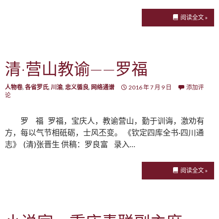
阅读全文 »
清·营山教谕——罗福
人物卷
,
各省罗氏
,
川渝
,
忠义循良
,
网络通谱
2016 年 7 月 9 日
添加评
论
罗 福 罗福，宝庆人，教谕营山，勤于训诲，激劝有
方，每以气节相砥砺，士风丕变。 《钦定四库全书·四川通
志》 (清)张晋生 供稿：罗良富 录入…
阅读全文 »