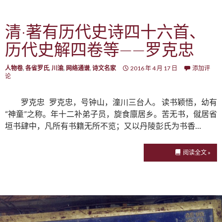
清·著有历代史诗四十六首、
历代史解四卷等——罗克忠
人物卷
,
各省罗氏
,
川渝
,
网络通谱
,
诗文名家
2016 年 4 月 17 日
添加评
论
罗克忠 罗克忠，号钟山，潼川三台人。 读书颖悟，幼有
“神童”之称。年十二补弟子员，旋食廪居乡。苦无书，僦居省
垣书肆中，凡所有书籍无所不览；又以丹陵彭氏为书香…
阅读全文 »