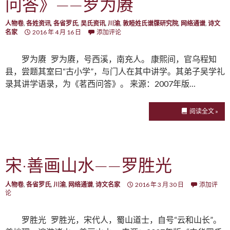
问答》——罗为赓
人物卷
,
各姓资讯
,
各省罗氏
,
吴氏资讯
,
川渝
,
敦睦姓氏谱牒研究院
,
网络通谱
,
诗文
名家
2016 年 4 月 16 日
添加评论
罗为赓 罗为赓，号西溪，南充人。 康熙间，官乌程知
县，尝题其室曰“古小学”，与门人在其中讲学。其弟子吴学礼
录其讲学语录，为《茗西问答》。 来源：2007年版…
阅读全文 »
宋·善画山水——罗胜光
人物卷
,
各省罗氏
,
川渝
,
网络通谱
,
诗文名家
2016 年 3 月 30 日
添加评
论
罗胜光 罗胜光，宋代人，蜀山道士，自号“云和山长”。