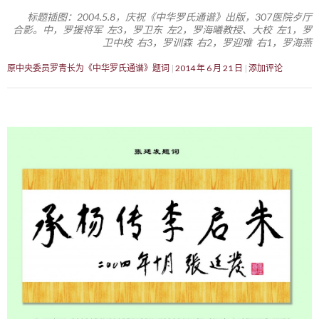
标题插图：2004.5.8，庆祝《中华罗氏通谱》出版，307医院歺厅
合影。中，罗援将军 左3，罗卫东 左2，罗海曦教授、大校 左1，罗
卫中校 右3，罗训森 右2，罗迎难 右1，罗海燕
原中央委员罗青长为《中华罗氏通谱》题词
2014 年 6 月 21 日
添加评论