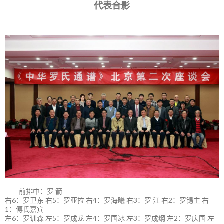
代表合影
前排中：罗 箭
右6：罗卫东 右5：罗亚拉 右4：罗海曦 右3：罗 江 右2：罗锡主 右
1：傅氏嘉宾
左6：罗训森 左5：罗成龙 左4：罗国冰 左3：罗成纲 左2：罗庆国 左