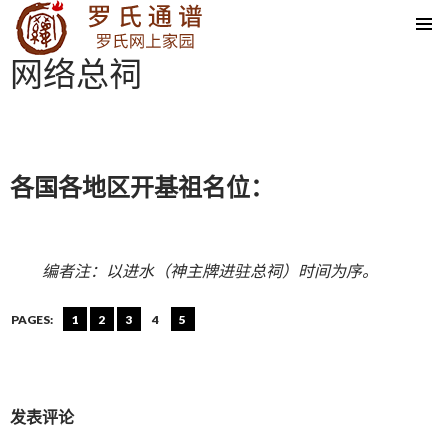
SKIP TO CONTENT
网络总祠
各国各地区开基祖名位：
编者注：以进水（神主牌进驻总祠）时间为序。
PAGES:
1
2
3
4
5
发表评论