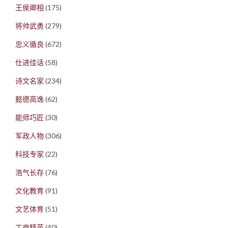
王侯卿相
(175)
将帅武勇
(279)
忠义循良
(672)
仕进佳话
(58)
诗文名家
(234)
懿德高逸
(62)
能师巧匠
(30)
军政人物
(306)
科技专家
(22)
浩气长存
(76)
文化教育
(91)
文艺体育
(51)
工商精英
(40)