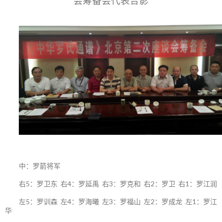
会筹备会代表合影
中：罗箭将军
右5：罗卫东 右4：罗延禹 右3：罗克和 右2：罗卫 右1：罗江润
左5：罗训森 左4：罗海曦 左3：罗福山 左2：罗成龙 左1：罗江
华