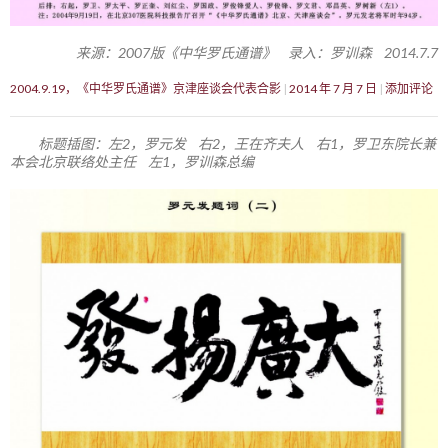
来源：2007版《中华罗氏通谱》 录入：罗训森 2014.7.7
2004.9.19，《中华罗氏通谱》京津座谈会代表合影
2014 年 7 月 7 日
添加评论
标题插图：左2，罗元发 右2，王在齐夫人 右1，罗卫东院长兼
本会北京联络处主任 左1，罗训森总编