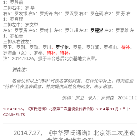
1：罗胜前
二排右中：罗 华
右6：罗发银 右5：罗扬锋 右4：罗汉泉 右3：罗在砚 右2：罗 芬 右
1：罗真理
二排左中：罗文举
左6：罗泰贵 左5：罗树丰 左4：罗江超 左3：
罗楚湘
左2：罗泰雄 左
1：罗柏青
三排从右往左：
罗卫、罗刚、罗勋、罗川
、
罗学怡、
罗星、罗江润、罗福山、
待补
、
罗海燕（女）、罗奉、
待补、待补。
注：2014.10.26，摄于丰台总后北京基地会议室。
训森注：
敬请认识以上“待补”代表名字的网友，在评论中补上，特向这些
“待补”代表谨表歉意，并向提供其姓名的网友，表示谢意。
供稿：罗卫 录入：罗训森 2014.11.1
2014.10.26，《罗氏通谱》北京第二次座谈会代表合影
2014 年 11 月 1 日
5
COMMENTS
2014.7.27，《中华罗氏通谱》北京第二次座谈