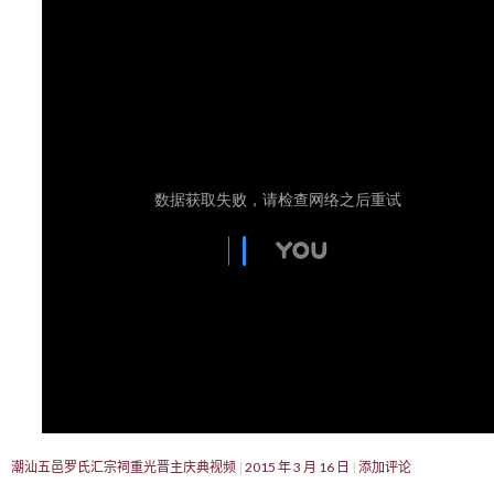
潮汕五邑罗氏汇宗祠重光晋主庆典视频
2015 年 3 月 16 日
添加评论