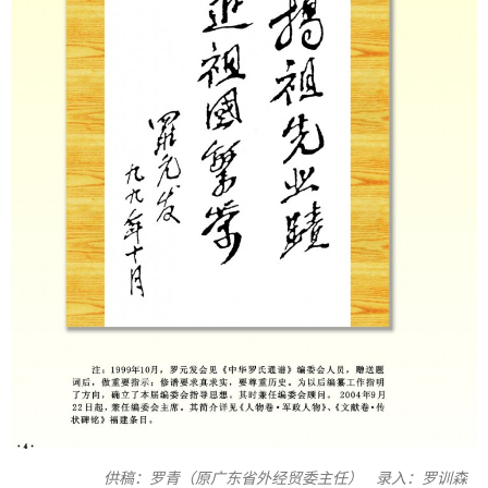
供稿：罗青（原广东省外经贸委主任） 录入：罗训森