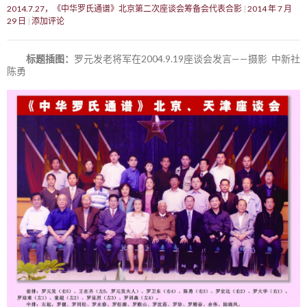
2014.7.27，《中华罗氏通谱》北京第二次座谈会筹备会代表合影
2014 年 7 月
29 日
添加评论
标题插图：
罗元发老将军在2004.9.19座谈会发言——摄影 中新社
陈勇