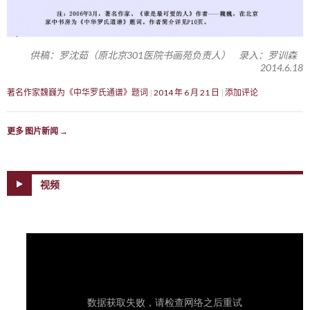
供稿：罗沈茹（原北京301医院书画苑负责人） 录入：罗训森
2014.6.18
著名作家魏巍为《中华罗氏通谱》题词
2014 年 6 月 21 日
添加评论
更多 图片新闻
→
视频