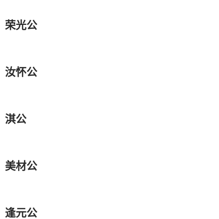
荣光公
汝怀公
淇公
美材公
逢元公