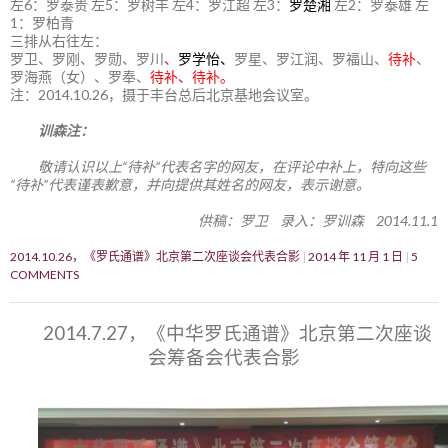
左6：罗泰贵 左5：罗树丰 左4：罗江超 左3：
罗楚湘
左2：罗泰雄 左
1：罗柏青
三排从右往左：
罗卫、罗刚、罗勋、罗川
、
罗学怡、
罗星、罗江润、罗福山、
待补
、
罗海燕（女）、罗奉、
待补、待补。
注：2014.10.26，摄于丰台总后北京基地会议室。
训森注：
敬请认识以上“待补”代表名字的网友，在评论中补上，特向这些
“待补”代表谨表歉意，并向提供其姓名的网友，表示谢意。
供稿：罗卫 录入：罗训森 2014.11.1
2014.10.26，《罗氏通谱》北京第二次座谈会代表合影
2014 年 11 月 1 日
5
COMMENTS
2014.7.27，《中华罗氏通谱》北京第二次座谈
会筹备会代表合影