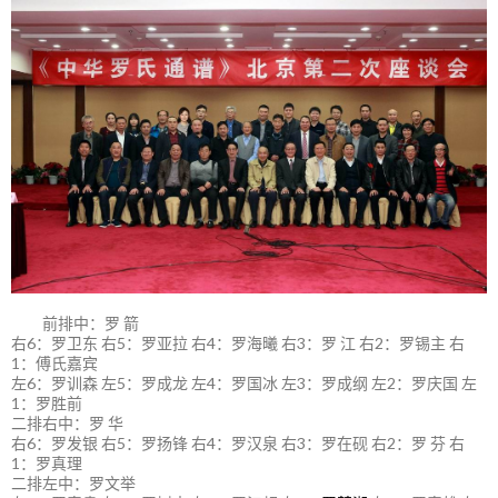
前排中：罗 箭
右6：罗卫东 右5：罗亚拉 右4：罗海曦 右3：罗 江 右2：罗锡主 右
1：傅氏嘉宾
左6：罗训森 左5：罗成龙 左4：罗国冰 左3：罗成纲 左2：罗庆国 左
1：罗胜前
二排右中：罗 华
右6：罗发银 右5：罗扬锋 右4：罗汉泉 右3：罗在砚 右2：罗 芬 右
1：罗真理
二排左中：罗文举