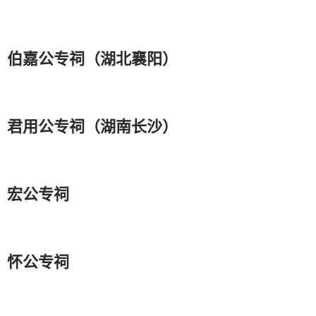
伯嘉公专祠（湖北襄阳）
君用公专祠（湖南长沙）
宏公专祠
怀公专祠