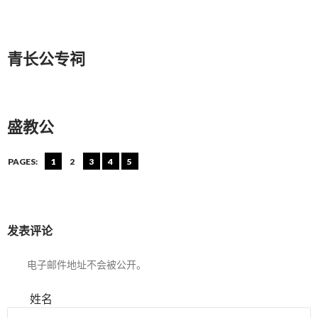
青长公专祠
盛教公
PAGES:
1
2
3
4
5
发表评论
电子邮件地址不会被公开。
姓名