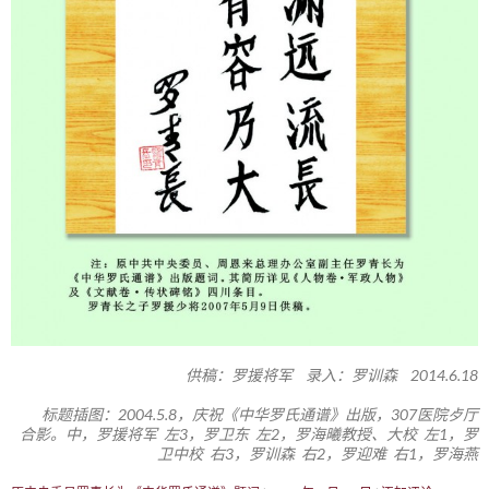
供稿：罗援将军 录入：罗训森 2014.6.18
标题插图：2004.5.8，庆祝《中华罗氏通谱》出版，307医院歺厅
合影。中，罗援将军 左3，罗卫东 左2，罗海曦教授、大校 左1，罗
卫中校 右3，罗训森 右2，罗迎难 右1，罗海燕