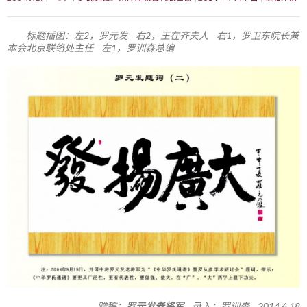
标题插图：左2，罗元发 右2，王在齐夫人 右1，罗卫东院长兼
本会北京联络处主任 左1，罗训森总编
赠稿：
罗元发老将军
录入：罗训森 2014.6.18