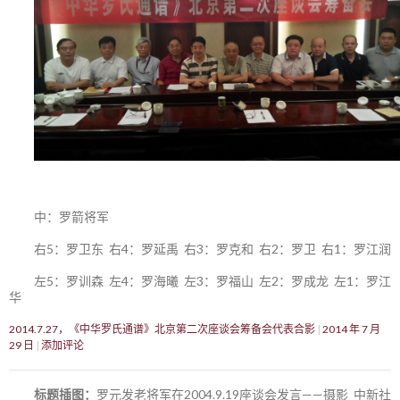
中：罗箭将军
右5：罗卫东 右4：罗延禹 右3：罗克和 右2：罗卫 右1：罗江润
左5：罗训森 左4：罗海曦 左3：罗福山 左2：罗成龙 左1：罗江
华
2014.7.27，《中华罗氏通谱》北京第二次座谈会筹备会代表合影
2014 年 7 月
29 日
添加评论
标题插图：
罗元发老将军在2004.9.19座谈会发言——摄影 中新社