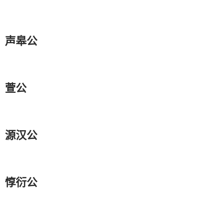
声皋公
萱公
源汉公
惇衍公