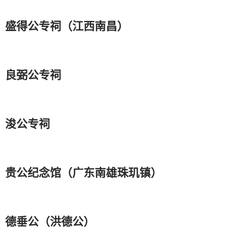
盛得公专祠（江西南昌）
良弼公专祠
浚公专祠
贵公纪念馆（广东南雄珠玑镇）
德垂公（洪德公）