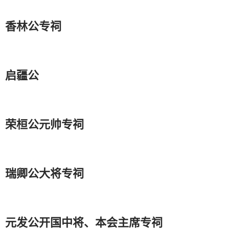
香林公专祠
启疆公
荣桓公元帅专祠
瑞卿公大将专祠
元发公开国中将、本会主席专祠